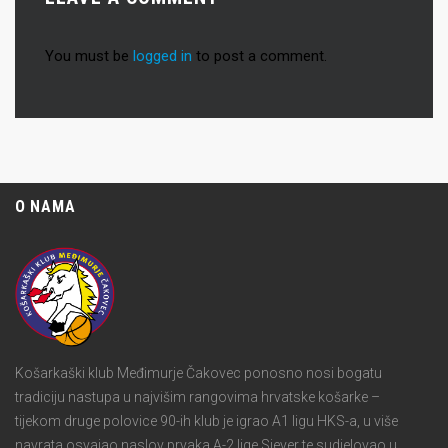
You must be
logged in
to post a comment.
O NAMA
Košarkaški klub Međimurje Čakovec ponosno nosi bogatu
tradiciju nastupa u najvišim rangovima hrvatske košarke –
tijekom druge polovice 90-ih klub je igrao A1 ligu HKS-a, u više
navrata osvajao naslov prvaka A-2 lige Sjever te sudjelovao u