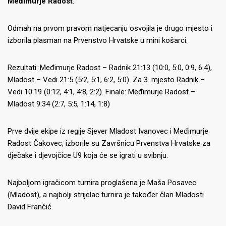
Međimurje Radost
.
Odmah na prvom pravom natjecanju osvojila je drugo mjesto i
izborila plasman na Prvenstvo Hrvatske u mini košarci.
Rezultati: Međimurje Radost – Radnik 21:13 (10:0, 5:0, 0:9, 6:4),
Mladost – Vedi 21:5 (5:2, 5:1, 6:2, 5:0). Za 3. mjesto Radnik –
Vedi 10:19 (0:12, 4:1, 4:8, 2:2). Finale: Međimurje Radost –
Mladost 9:34 (2:7, 5:5, 1:14, 1:8)
Prve dvije ekipe iz regije Sjever Mladost Ivanovec i Međimurje
Radost Čakovec, izborile su Završnicu Prvenstva Hrvatske za
dječake i djevojčice U9 koja će se igrati u svibnju.
Najboljom igračicom turnira proglašena je Maša Posavec
(Mladost), a najbolji strijelac turnira je također član Mladosti
David Frančić.