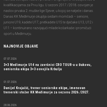
kvalifikacijama za Prvu ligu. U sezoni 2017./2018. osvojen je
naslov prvaka 2. muške lige Sjever, u kojoj se natječe i danas.
Danas KK Međimurje okuplja sedam momčadi – seniore,
juniore U19, kadete U17, pretkadete U15 te dječake U13, U12 i
U11 – kontinuirano razvijajući mlade košarkaše i promičući
sport u Međimurju.
NAJNOVIJE OBJAVE
07.07.2026
3×3 Međimurje U14 na završnici CRO TOUR-a u Đakovu,
seniorska ekipa 3×3 osvojila Krbulju
01.07.2026
Danijel Krajačić, trener seniorske ekipe, imenovan
trenerski stožer KK Međimurje za sezonu 2026./2027.
28.06.2026