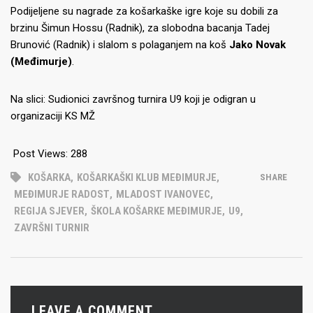
Podijeljene su nagrade za košarkaške igre koje su dobili za
brzinu Šimun Hossu (Radnik), za slobodna bacanja Tadej
Brunović (Radnik) i slalom s polaganjem na koš
Jako Novak
(Međimurje)
.
Na slici: Sudionici završnog turnira U9 koji je odigran u
organizaciji KS MŽ
Post Views:
288
KOŠARKA
,
KOŠARKAŠKI KLUB MEĐIMURJE
,
SHARE
MEĐIMURJE RADOST
,
MLADOST IVANOVEC
,
REGIJA SJEVER
,
ŠKOLA KOŠARKE MEĐIMURJE
,
U9
,
ZAVRŠNI TURNIR
LEAVE A COMMENT