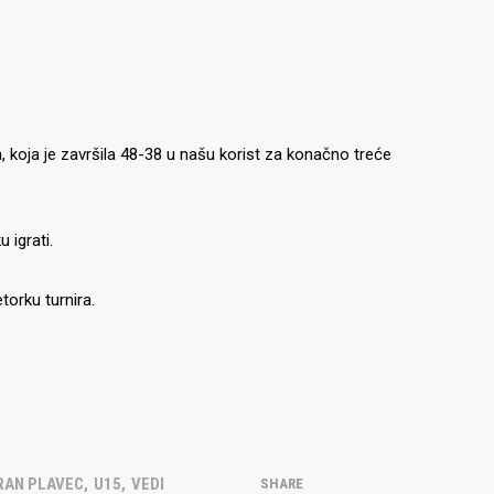
, koja je završila 48-38 u našu korist za konačno treće
 igrati.
torku turnira.
RAN PLAVEC
,
U15
,
VEDI
SHARE