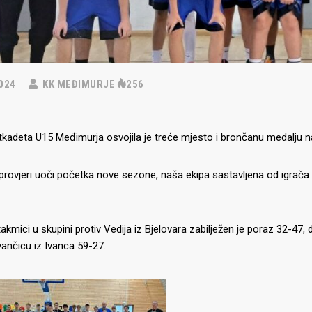
024
KK MEĐIMURJE
256
tkadeta U15 Međimurja osvojila je treće mjesto i brončanu medalju n
provjeri uoči početka nove sezone, naša ekipa sastavljena od igrača ro
takmici u skupini protiv Vedija iz Bjelovara zabilježen je poraz 32-47, 
Ivančicu iz Ivanca 59-27.