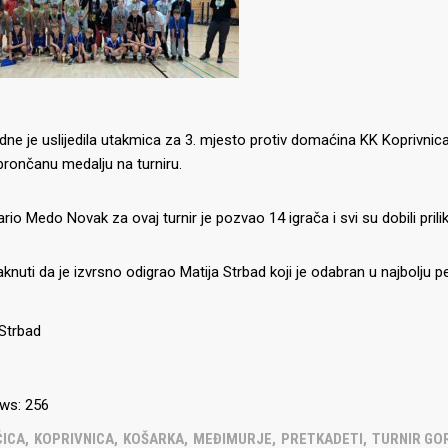
dne je uslijedila utakmica za 3. mjesto protiv domaćina KK Koprivnica
brončanu medalju na turniru.
IJE OBJAVE
MOMČADI
Seniori
rio Medo Novak za ovaj turnir je pozvao 14 igrača i svi su dobili priliku
murje U14 na završnici CRO
Juniori U19
 Đakovu, seniorska ekipa
aknuti da je izvrsno odigrao Matija Strbad koji je odabran u najbolju pe
ila Krbulju
Kadeti U17
Pretkadeti U15
Dječaci U13
rajačić, trener seniorske
menovan trenerski stožer
Dječaci U12
urje za sezonu
ws:
256
27.
Dječaci U11
ČICA
,
KOPRIVNICA
,
KOŠARKA
,
MEĐIMURJE
,
PRETKADETI
,
TURNIR GO