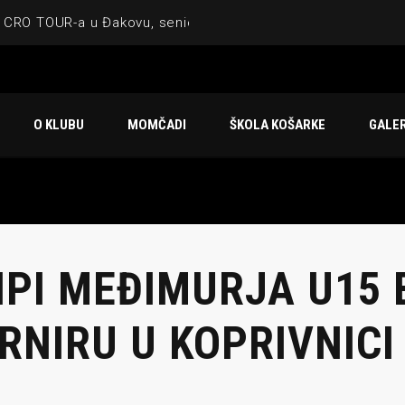
 CRO TOUR-a u Đakovu, seniorska ekipa 3×3 osvojila Krbulju
ske ekipe, imenovan trenerski stožer KK Međimurje za sezonu
 ugostilo atraktivnu NCAA ekipu OBU Bison
O KLUBU
MOMČADI
ŠKOLA KOŠARKE
GALER
Ligi prijateljstva
u Čakovcu
IPI MEĐIMURJA U15
RNIRU U KOPRIVNICI