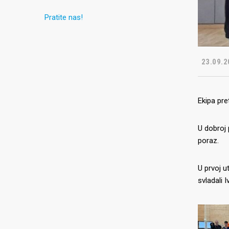
Pratite nas!
23.09.2
Ekipa pre
U dobroj 
poraz.
U prvoj u
svladali 