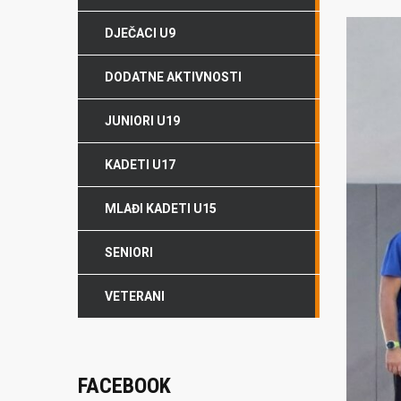
DJEČACI U9
DODATNE AKTIVNOSTI
JUNIORI U19
KADETI U17
MLAĐI KADETI U15
SENIORI
VETERANI
FACEBOOK