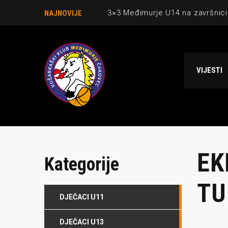
3×3 Međimurje U14 na završnici
NAJNOVIJE
Danijel Krajačić, trener senior
Međimurje u revijalnoj utakmici
VIJESTI
Ekipi U13 Međimurja 2. mjesto u 
NCAA ekipa OBUBISON gostuje 
EK
Kategorije
TU
DJEČACI U11
DJEČACI U13