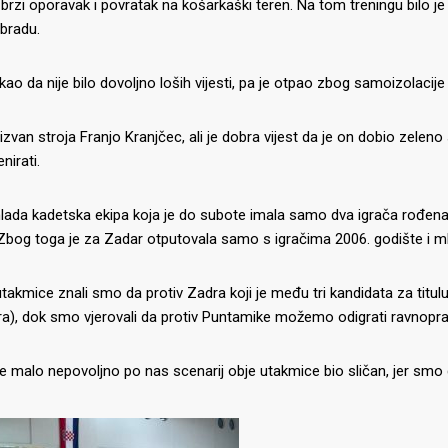
 brzi oporavak i povratak na košarkaški teren.
Na tom treningu bilo j
bradu.
kao da nije bilo dovoljno loših vijesti, pa je otpao zbog samoizolacije
e izvan stroja Franjo Kranjčec, ali je dobra vijest da je on dobio zelen
nirati.
ada kadetska ekipa koja je do subote imala samo dva igrača rođena 
 Zbog toga je za Zadar otputovala samo s igračima 2006. godište i m
utakmice znali smo da protiv Zadra koji je među tri kandidata za titulu
a), dok smo vjerovali da protiv Puntamike možemo odigrati ravnopr
je malo nepovoljno po nas scenarij obje utakmice bio sličan, jer smo d