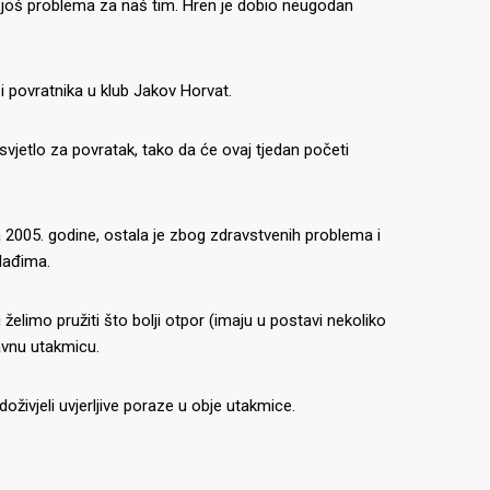
e još problema za naš tim.
Hren je dobio neugodan
 i povratnika u klub Jakov Horvat.
o svjetlo za povratak, tako da će ovaj tjedan početi
2005. godine, ostala je zbog zdravstvenih problema i
lađima.
 želimo pružiti što bolji otpor (imaju u postavi nekoliko
avnu utakmicu.
oživjeli uvjerljive poraze u obje utakmice.