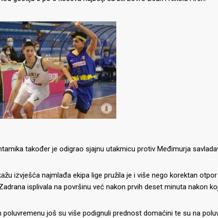
tamika također je odigrao sjajnu utakmicu protiv Međimurja savladav
ažu izvješća najmlađa ekipa lige pružila je i više nego korektan otpor
drana isplivala na površinu već nakon prvih deset minuta nakon koj
 poluvremenu još su više podignuli prednost domaćini te su na polu