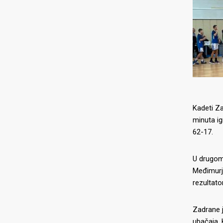
Kadeti Za
minuta ig
62-17.
U drugom 
Međimurja
rezultato
Zadrane j
ubačaja.