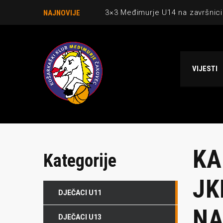
3×3 Međimurje U14 na završnici
NAJNOVIJE
Danijel Krajačić, trener senior
Međimurje u revijalnoj utakmici
VIJESTI
Ekipi U13 Međimurja 2. mjesto u 
NCAA ekipa OBUBISON gostuje 
KA
Kategorije
JK
DJEČACI U11
NA
DJEČACI U13