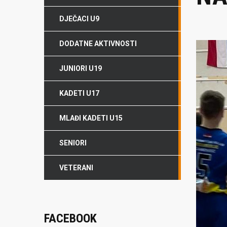
DJEČACI U9
DODATNE AKTIVNOSTI
JUNIORI U19
KADETI U17
MLAĐI KADETI U15
SENIORI
VETERANI
FACEBOOK