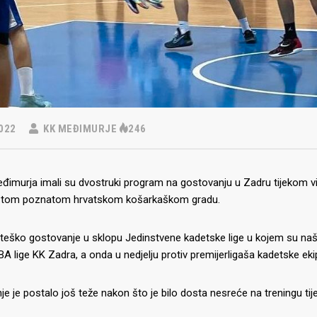
022
KK MEĐIMURJE
246
đimurja imali su dvostruki program na gostovanju u Zadru tijekom vik
 u tom poznatom hrvatskom košarkaškom gradu.
o teško gostovanje u sklopu Jedinstvene kadetske lige u kojem su naši 
A lige KK Zadra, a onda u nedjelju protiv premijerligaša kadetske ek
e je postalo još teže nakon što je bilo dosta nesreće na treningu ti