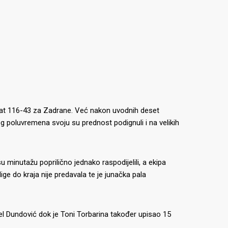
ltat 116-43 za Zadrane.
Već nakon uvodnih deset
vog poluvremena svoju su prednost podignuli i na velikih
minutažu poprilično jednako raspodijelili, a ekipa
ige do kraja nije predavala te je junačka pala
el Dundović dok je Toni Torbarina također upisao 15