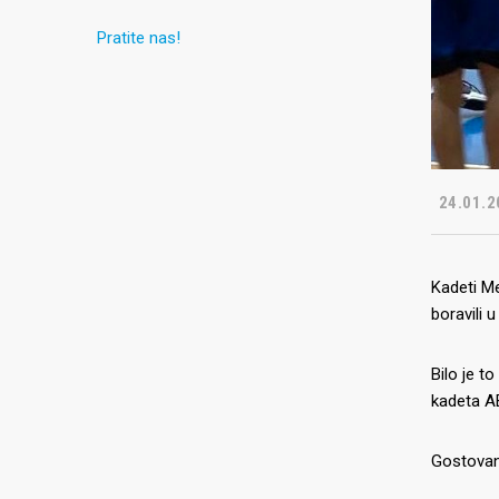
Pratite nas!
24.01.2
Kadeti Me
boravili
Bilo je t
kadeta AB
Gostovanj