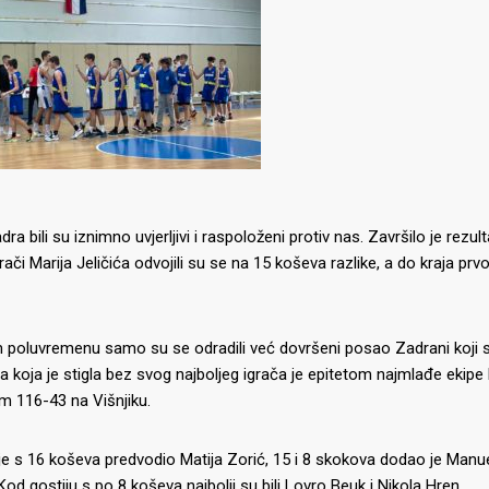
dra bili su iznimno uvjerljivi i raspoloženi protiv nas.
Završilo je rezu
rači Marija Jeličića odvojili su se na 15 koševa razlike, a do kraja pr
poluvremenu samo su se odradili već dovršeni posao Zadrani koji su 
 koja je stigla bez svog najboljeg igrača je epitetom najmlađe ekipe l
m 116-43 na Višnjiku.
e s 16 koševa predvodio Matija Zorić, 15 i 8 skokova dodao je Manu
Kod gostiju s po 8 koševa najbolji su bili Lovro Beuk i Nikola Hren.