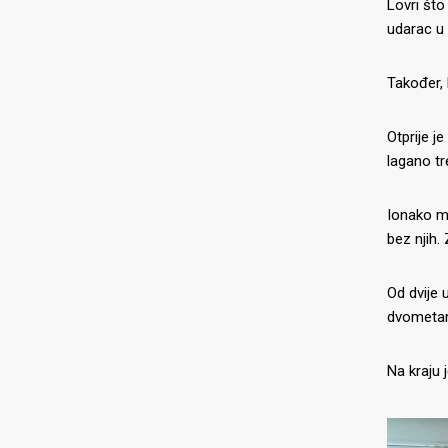
Lovri što
udarac u 
Također, 
Otprije j
lagano tre
Ionako ml
bez njih.
Od dvije 
dvometar
Na kraju 