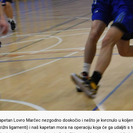
kapetan Lovro Marčec nezgodno doskočio i nešto je kvrcnulo u kolje
križni ligamenti) i naš kapetan mora na operaciju koja će ga udaljiti 