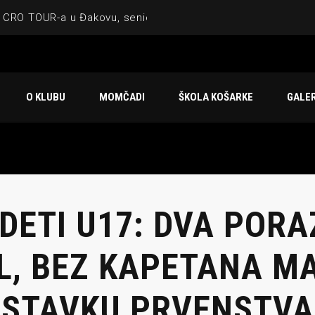
 CRO TOUR-a u Đakovu, seniorska ekipa 3×3 osvojila Krbulju
ske ekipe, imenovan trenerski stožer KK Međimurje za sezonu
 ugostilo atraktivnu NCAA ekipu OBU Bison
O KLUBU
MOMČADI
ŠKOLA KOŠARKE
GALER
Ligi prijateljstva
u Čakovcu
DETI U17: DVA PORA
L, BEZ KAPETANA M
STAVKU PRVENSTVA