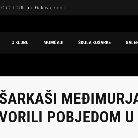
 CRO TOUR-a u Đakovu, seniorska ekipa 3×3 osvojila Krbulju
ske ekipe, imenovan trenerski stožer KK Međimurje za sezonu
 ugostilo atraktivnu NCAA ekipu OBU Bison
O KLUBU
MOMČADI
ŠKOLA KOŠARKE
GALER
Ligi prijateljstva
u Čakovcu
ŠARKAŠI MEĐIMURJ
VORILI POBJEDOM U