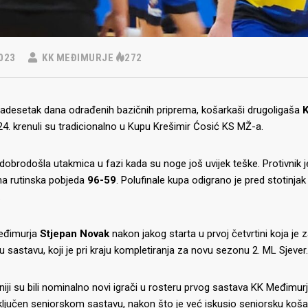
023
KK MEĐIMURJE
272
adesetak dana odrađenih bazičnih priprema, košarkaši drugoligaša
4. krenuli su tradicionalno u Kupu Krešimir Ćosić KS MŽ-a.
o dobrodošla utakmica u fazi kada su noge još uvijek teške. Protivnik j
na rutinska pobjeda
96-59
. Polufinale kupa odigrano je pred stotinja
.
eđimurja
Stjepan Novak
nakon jakog starta u prvoj četvrtini koja je 
u sastavu, koji je pri kraju kompletiranja za novu sezonu 2. ML Sjever. I 
niji su bili nominalno novi igrači u rosteru prvog sastava KK Međimu
riključen seniorskom sastavu, nakon što je već iskusio seniorsku koš