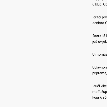
u klub. O
Igrači pr
seniora
G
Bartolić
h
još uvijek
U momčadi
Uglavnom 
O NAMA
NAJNOV
priprema,
07.07.2026
Idući vik
3×3 Međi
međužupa
TOUR-a u
koja kreć
3×3 osvoj