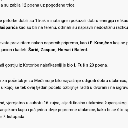
ba su zabila 12 poena uz pogođene trice.
ve petorke dobili su 15-ak minuta igre i pokazali dobru energiju i efik
ašparića
kad su bili na terenu, odmah su napravili nedostižnu razlik
vata pravi ritam nakon napornih priprema, kao i
F. Kranjčec
koji se 
 juniori i kadeti:
Šarić, Zaspan, Horvat i Balent.
 gostiju iz Kotoribe najefikasniji je bio
I. Fuš
s 20 poena.
za početak je za Međimurje bilo najvažnije odigrati dobru utakmicu,
IJE OBJAVE
MOMČADI
 u kojoj se tek ovaj tjedan počelo ozbiljnije raditi u dvorani i na uigr
Seniori
end, vjerojatno u subotu 16. rujna, slijedi finalna utakmica županijskog
murje U14 na završnici CRO
nijskom kupu i još jedna-dvije pripremne utakmice, kako bi se što 
Juniori U19
 Đakovu, seniorska ekipa
e 7. listopada.
ila Krbulju
Kadeti U17