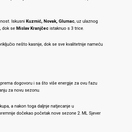
asnost. Iskusni
Kuzmić, Novak, Glumac
, uz ulaznog
u, dok se
Mislav Kranjčec
istaknuo s 3 trice.
priključio nešto kasnije, dok se sve kvalitetnije nameću
 prema dogovoru i sa što više energije za ovu fazu
avanju za novu sezonu.
 kupa, a nakon toga daljnje natjecanje u
spremnije dočekao početak nove sezone 2. ML Sjever