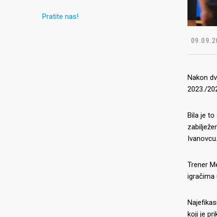
Pratite nas!
09.09.2
Nakon dv
2023./202
Bila je t
zabilježe
Ivanovcu
Trener M
igračima 
Najefikas
koji je p