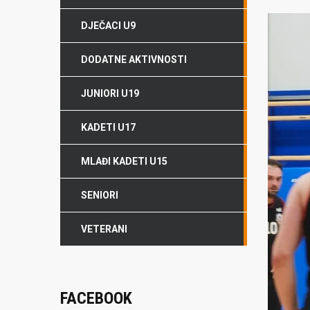
DJEČACI U9
DODATNE AKTIVNOSTI
JUNIORI U19
KADETI U17
MLAĐI KADETI U15
SENIORI
VETERANI
FACEBOOK