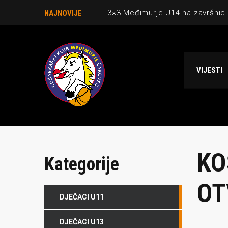
3×3 Međimurje U14 na završnici
NAJNOVIJE
Danijel Krajačić, trener senior
Međimurje u revijalnoj utakmici
VIJESTI
Ekipi U13 Međimurja 2. mjesto u 
NCAA ekipa OBUBISON gostuje 
KO
Kategorije
OT
DJEČACI U11
DJEČACI U13