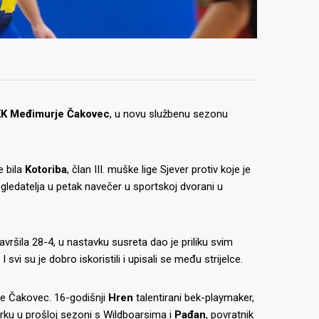
KK Međimurje Čakovec
, u novu službenu sezonu
e bila
Kotoriba
, član III. muške lige Sjever protiv koje je
k gledatelja u petak navečer u sportskoj dvorani u
završila 28-4, u nastavku susreta dao je priliku svim
svi su je dobro iskoristili i upisali se među strijelce.
rje Čakovec. 16-godišnji
Hren
talentirani bek-playmaker,
arku u prošloj sezoni s Wildboarsima i
Pađan
, povratnik