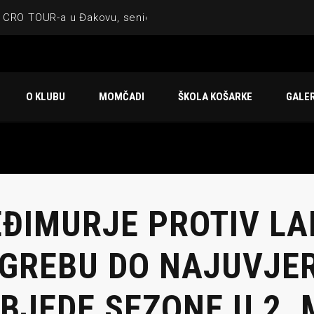
 CRO TOUR-a u Đakovu, seniorska ekipa 3×3 osvojila Krbulju
ske ekipe, imenovan trenerski stožer KK Međimurje za sezonu
 ugostilo atraktivnu NCAA ekipu OBU Bison
O KLUBU
MOMČADI
ŠKOLA KOŠARKE
GALER
Ligi prijateljstva
u Čakovcu
ĐIMURJE PROTIV LA
GREBU DO NAJUVJER
BJEDE SEZONE U 2. 