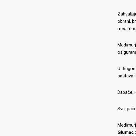
Zahvaljuj
obrani, b
međimursk
Međimurje
osiguran
U drugom 
sastava i
Dapače, i
Svi igrači
Međimurje
Glumac 2