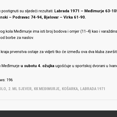
u postignuti su sljedeći rezultati:
Labrada 1971 – Međimurje 63-105
IJE OBJAVE
MOMČADI
inski – Podravac 74-94, Bjelovar – Virka 61-90.
Seniori
g kola Međimurje ima isti broj bodova i omjer (11-4) kao i varaždins
murje U14 na završnici CRO
 od borbe za naslov.
Juniori U19
 Đakovu, seniorska ekipa
ila Krbulju
Kadeti U17
kraja prvenstva ostaje za vidjeti tko će između ova dva kluba završit
Pretkadeti U15
lu Međimurje
u subotu 4. ožujka
ugošćuje u sportskoj dvorani u Ivano
Dječaci U13
rajačić, trener seniorske
menovan trenerski stožer
Dječaci U12
urje za sezonu
ws:
196
27.
Dječaci U11
KOLO
,
2. ML SJEVER
,
KK MEĐIMURJE
,
KOŠARKA
,
LABRADA 1971
e u revijalnoj utakmici
 atraktivnu NCAA ekipu OBU