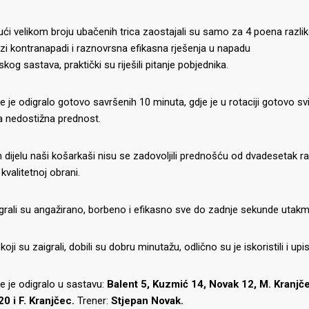
ući velikom broju ubačenih trica zaostajali su samo za 4 poena razlike
rzi kontranapadi i raznovrsna efikasna rješenja u napadu
og sastava, praktički su riješili pitanje pobjednika.
 je odigralo gotovo savršenih 10 minuta, gdje je u rotaciji gotovo sv
a nedostižna prednost.
dijelu naši košarkaši nisu se zadovoljili prednošću od dvadesetak r
 kvalitetnoj obrani.
grali su angažirano, borbeno i efikasno sve do zadnje sekunde utakm
 koji su zaigrali, dobili su dobru minutažu, odlično su je iskoristili i upisa
 je odigralo u sastavu:
Balent 5, Kuzmić 14, Novak 12, M. Kranjče
0 i F. Kranjčec.
Trener:
Stjepan Novak.