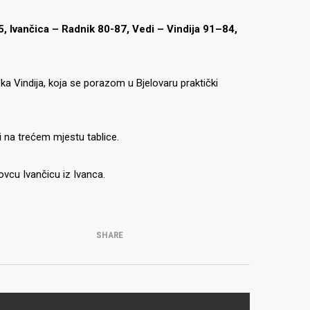
, Ivančica – Radnik 80-87,
Vedi – Vindija 91–84,
ka Vindija, koja se porazom u Bjelovaru praktički
i na trećem mjestu tablice.
vcu Ivančicu iz Ivanca.
SHARE