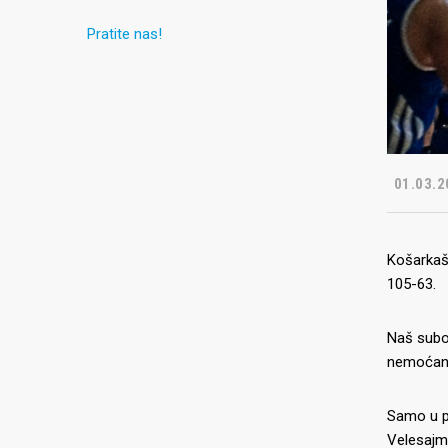
Pratite nas!
01.03.2
Košarkaši
105-63.
Naš subot
nemoćan 
Samo u pr
Velesajm