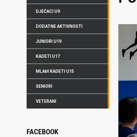
DJEČACI U9
DODATNE AKTIVNOSTI
JUNIORI U19
KADETI U17
MLAĐI KADETI U15
SENIORI
VETERANI
FACEBOOK