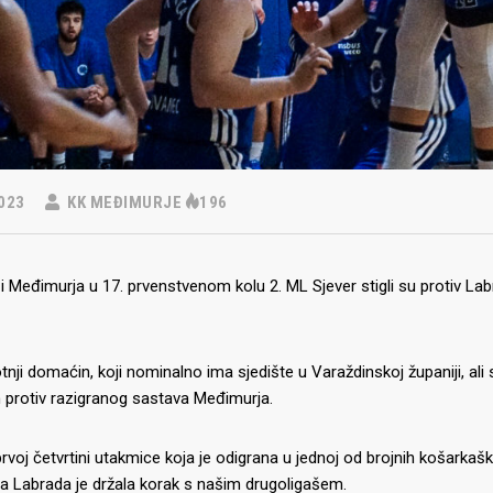
023
KK MEĐIMURJE
196
 Međimurja u 17. prvenstvenom kolu 2. ML Sjever stigli su protiv Lab
nji domaćin, koji nominalno ima sjedište u Varaždinskoj županiji, al
protiv razigranog sastava Međimurja.
voj četvrtini utakmice koja je odigrana u jednoj od brojnih košark
a Labrada je držala korak s našim drugoligašem.