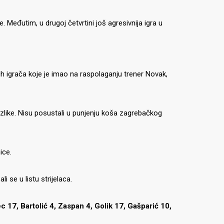
. Međutim, u drugoj četvrtini još agresivnija igra u
ih igrača koje je imao na raspolaganju trener Novak,
azlike. Nisu posustali u punjenju koša zagrebačkog
ice.
li se u listu strijelaca.
c 17, Bartolić 4, Zaspan 4,
Golik 17, Gašparić 10,