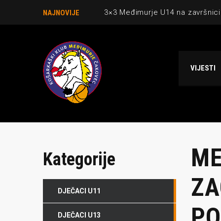
3×3 Međimurje U14 na završnici
NAJNOVIJE
Danijel Krajačić, trener senior
Međimurje u revijalnoj utakmici
VIJESTI
Ekipi U13 Međimurja 2. mjesto u 
NCAA ekipa OBUBISON gostuje 
ME
Kategorije
ZA
DJEČACI U11
PO
DJEČACI U13