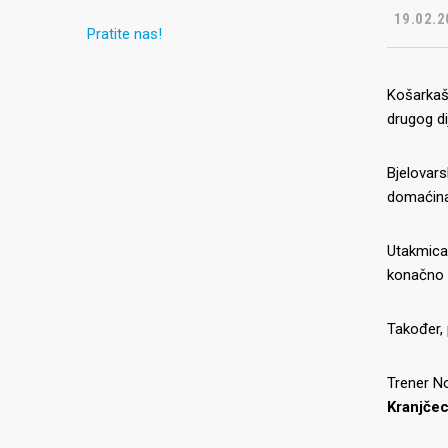
19.02.2
Pratite nas!
Košarkaši
drugog di
Bjelovars
domaćina 
Utakmica 
konačno p
Također, 
Trener No
Kranjče