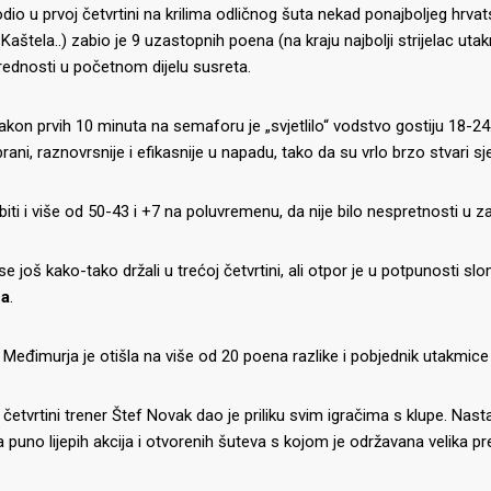
odio u prvoj četvrtini na krilima odličnog šuta nekad ponajboljeg hrvat
, Kaštela..) zabio je 9 uzastopnih poena (na kraju najbolji strijelac uta
rednosti u početnom dijelu susreta.
akon prvih 10 minuta na semaforu je „svjetlilo“ vodstvo gostiju 18-24
brani, raznovrsnije i efikasnije u napadu, tako da su vrlo brzo stvari s
biti i više od 50-43 i +7 na poluvremenu, da nije bilo nespretnosti 
se još kako-tako držali u trećoj četvrtini, ali otpor je u potpunosti 
ca
.
Međimurja je otišla na više od 20 poena razlike i pobjednik utakmice 
 četvrtini trener Štef Novak dao je priliku svim igračima s klupe. Nas
la puno lijepih akcija i otvorenih šuteva s kojom je održavana velika p