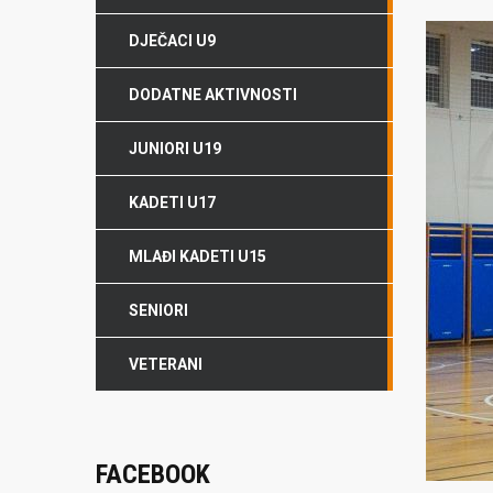
DJEČACI U9
DODATNE AKTIVNOSTI
JUNIORI U19
KADETI U17
MLAĐI KADETI U15
SENIORI
VETERANI
FACEBOOK