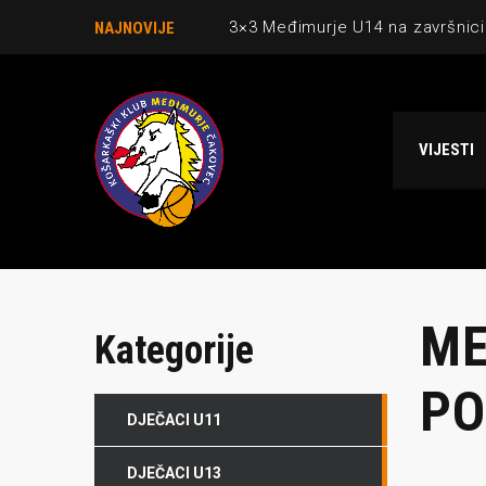
3×3 Međimurje U14 na završnici
NAJNOVIJE
Danijel Krajačić, trener senior
Međimurje u revijalnoj utakmici
VIJESTI
Ekipi U13 Međimurja 2. mjesto u 
NCAA ekipa OBUBISON gostuje 
ME
Kategorije
PO
DJEČACI U11
DJEČACI U13