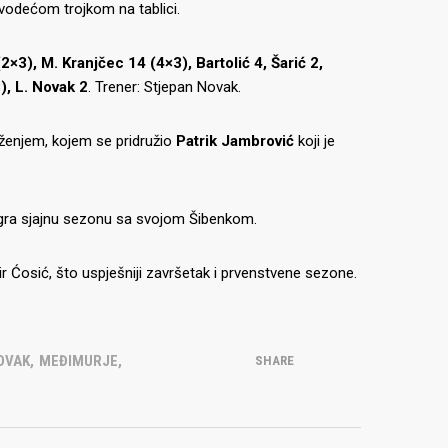
 vodećom trojkom na tablici.
×3), M. Kranjčec 14 (4×3), Bartolić 4, Šarić 2,
), L. Novak 2
. Trener: Stjepan Novak.
uženjem, kojem se pridružio
Patrik Jambrović
koji je
igra sjajnu sezonu sa svojom Šibenkom.
 Ćosić, što uspješniji završetak i prvenstvene sezone.
OVAK
,
MEĐIMURJE
,
SHARE