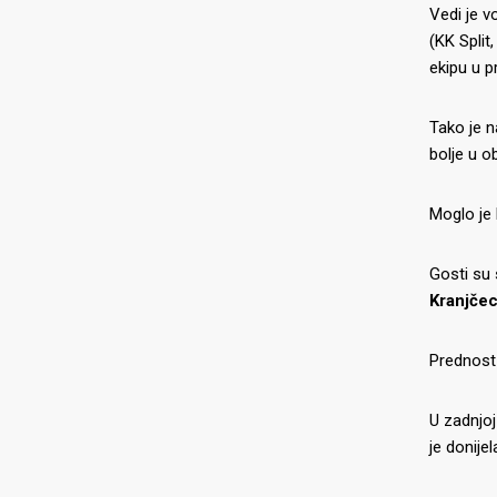
Vedi je v
(KK Split
ekipu u p
Tako je n
bolje u o
Moglo je 
Gosti su 
Kranjče
Prednost 
U zadnjoj
je donije