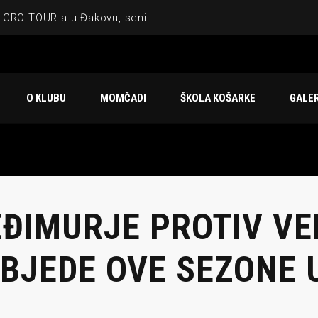
 CRO TOUR-a u Đakovu, seniorska ekipa 3×3 osvojila Krbulju
ske ekipe, imenovan trenerski stožer KK Međimurje za sezonu
 ugostilo atraktivnu NCAA ekipu OBU Bison
O KLUBU
MOMČADI
ŠKOLA KOŠARKE
GALER
Ligi prijateljstva
u Čakovcu
ĐIMURJE PROTIV VED
BJEDE OVE SEZONE U