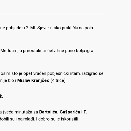
 pobjede u 2. ML Sjever i tako praktički na pola
Međutim, u preostale tri četvrtine puno bolja igra
osim što je opet vraćen pobjednički ritam, razigrao se
 je bio i
Mislav Kranjčec
(4 trice).
k.
ača (veća minutaža za
Bartolića, Gašparića i F.
bili su i najmlađi. I dobro su je iskoristili.