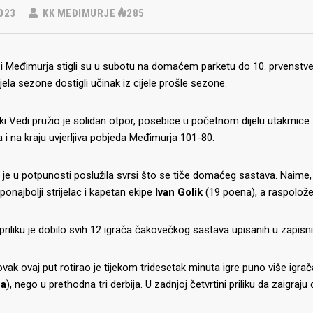
023
KK MEĐIMURJE
285
 Međimurja stigli su u subotu na domaćem parketu do 10. prvenstvene
jela sezone dostigli učinak iz cijele prošle sezone.
ki Vedi pružio je solidan otpor, posebice u početnom dijelu utakmice. 
i na kraju uvjerljiva pobjeda Međimurja 101-80.
je u potpunosti poslužila svrsi što se tiče domaćeg sastava. Naime, 
onajbolji strijelac i kapetan ekipe I
van Golik
(19 poena), a raspoložen
priliku je dobilo svih 12 igrača čakovečkog sastava upisanih u zapisni
vak ovaj put rotirao je tijekom tridesetak minuta igre puno više igr
ca
), nego u prethodna tri derbija. U zadnjoj četvrtini priliku da zaigraju do