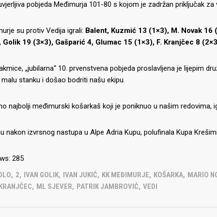
uvjerljiva pobjeda Međimurja 101-80 s kojom je zadržan priključak za
rje su protiv Vedija igrali:
Balent, Kuzmić 13 (1×3), M. Novak 16 (2
, Golik 19 (3×3), Gašparić 4, Glumac 15 (1×3), F. Kranjčec 8 (2×3
IJE OBJAVE
MOMČADI
kmice, „jubilarna“ 10. prvenstvena pobjeda proslavljena je lijepim dr
Seniori
o malu stanku i došao bodriti našu ekipu.
murje U14 na završnici CRO
Juniori U19
 Đakovu, seniorska ekipa
no najbolji međimurski košarkaš koji je poniknuo u našim redovima, 
ila Krbulju
Kadeti U17
Pretkadeti U15
 nakon izvrsnog nastupa u Alpe Adria Kupu, polufinala Kupa Krešimir
Dječaci U13
rajačić, trener seniorske
menovan trenerski stožer
ws:
285
Dječaci U12
urje za sezonu
27.
KOLO
,
2
,
IVAN GOLIK
,
IVAN JUKIĆ
,
KK MEĐIMURJE
,
KOŠARKA
,
MARIO N
Dječaci U11
 KRANJČEC
,
ML SJEVER
,
PATRIK JAMBROVIĆ
,
VEDI
e u revijalnoj utakmici