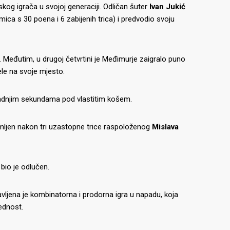
skog igrača u svojoj generaciji. Odličan šuter
Ivan Jukić
kmica s 30 poena i 6 zabijenih trica) i predvodio svoju
. Međutim, u drugoj četvrtini je Međimurje zaigralo puno
jele na svoje mjesto.
u zadnjim sekundama pod vlastitim košem.
slomljen nakon tri uzastopne trice raspoloženog
Mislava
bio je odlučen.
tavljena je kombinatorna i prodorna igra u napadu, koja
rednost.