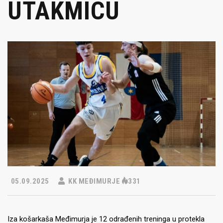
UTAKMICU
05.09.2025
KK MEĐIMURJE
331
Iza košarkaša Međimurja je 12 odrađenih treninga u protekla