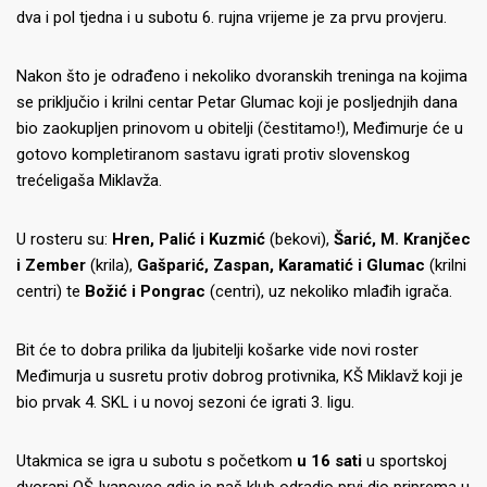
dva i pol tjedna i u subotu 6. rujna vrijeme je za prvu provjeru.
Nakon što je odrađeno i nekoliko dvoranskih treninga na kojima
se priključio i krilni centar Petar Glumac koji je posljednjih dana
bio zaokupljen prinovom u obitelji (čestitamo!), Međimurje će u
gotovo kompletiranom sastavu igrati protiv slovenskog
trećeligaša Miklavža.
U rosteru su:
Hren, Palić i Kuzmić
(bekovi),
Šarić, M. Kranjčec
i Zember
(krila),
Gašparić, Zaspan, Karamatić i Glumac
(krilni
centri) te
Božić i Pongrac
(centri), uz nekoliko mlađih igrača.
Bit će to dobra prilika da ljubitelji košarke vide novi roster
Međimurja u susretu protiv dobrog protivnika, KŠ Miklavž koji je
bio prvak 4. SKL i u novoj sezoni će igrati 3. ligu.
Utakmica se igra u subotu s početkom
u 16 sati
u sportskoj