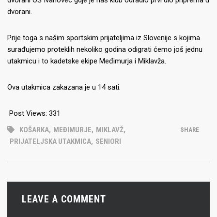
dvorani OŠ Ivanovec gdje je naš klub odradio prvi dio priprema u
dvorani.
Prije toga s našim sportskim prijateljima iz Slovenije s kojima
surađujemo proteklih nekoliko godina odigrati ćemo još jednu
utakmicu i to kadetske ekipe Međimurja i Miklavža.
Ova utakmica zakazana je u 14 sati.
Post Views:
331
KOŠARKA
,
MEĐIMURJE
,
MIKLAVŽ
,
SHARE
PRIJATELJSKA UTAKMICA
,
SENIORI
LEAVE A COMMENT