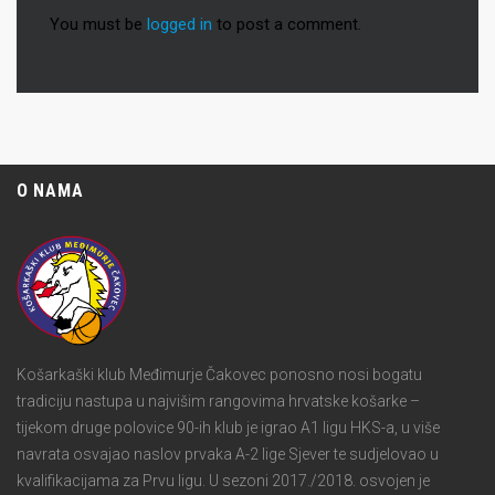
You must be
logged in
to post a comment.
O NAMA
Košarkaški klub Međimurje Čakovec ponosno nosi bogatu
tradiciju nastupa u najvišim rangovima hrvatske košarke –
tijekom druge polovice 90-ih klub je igrao A1 ligu HKS-a, u više
navrata osvajao naslov prvaka A-2 lige Sjever te sudjelovao u
kvalifikacijama za Prvu ligu. U sezoni 2017./2018. osvojen je