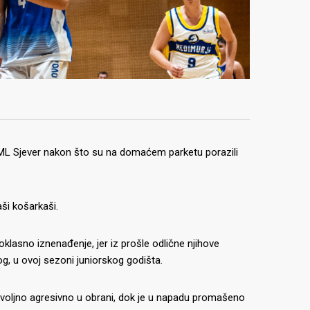
 ML Sjever nakon što su na domaćem parketu porazili
aši košarkaši.
klasno iznenađenje, jer iz prošle odlične njihove
g, u ovoj sezoni juniorskog godišta.
dovoljno agresivno u obrani, dok je u napadu promašeno