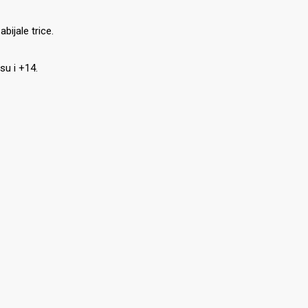
ijale trice.
su i +14.