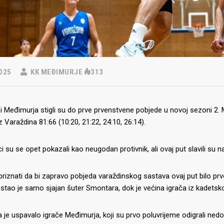
025
KK MEĐIMURJE
313
 Međimurja stigli su do prve prvenstvene pobjede u novoj sezoni 2.
z Varaždina 81:66 (10:20, 21:22, 24:10, 26:14).
i su se opet pokazali kao neugodan protivnik, ali ovaj put slavili su n
riznati da bi zapravo pobjeda varaždinskog sastava ovaj put bilo prvo
tao je samo sjajan šuter Smontara, dok je većina igrača iz kadetsko
 je uspavalo igrače Međimurja, koji su prvo poluvrijeme odigrali ne