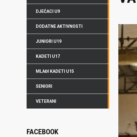
DJEČACI U9
DODATNE AKTIVNOSTI
JUNIORI U19
KADETI U17
MLAĐI KADETI U15
SENIORI
VETERANI
FACEBOOK