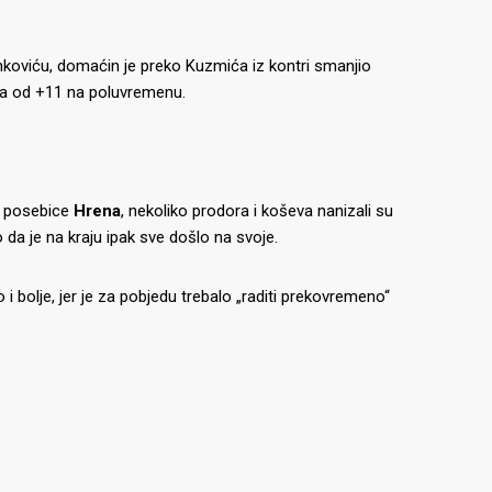
vankoviću, domaćin je preko Kuzmića iz kontri smanjio
ina od +11 na poluvremenu.
ut posebice
Hrena
, nekoliko prodora i koševa nanizali su
da je na kraju ipak sve došlo na svoje.
i bolje, jer je za pobjedu trebalo „raditi prekovremeno“