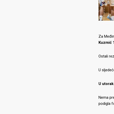
Za Međimu
Kuzmić 1
Ostali re
U sljedeć
U utorak
Nema pre
podigla 