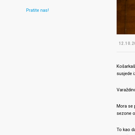
Pratite nas!
12.10.2
Košarkaši
susjede i
Varaždinc
Mora se p
sezone os
To kao da