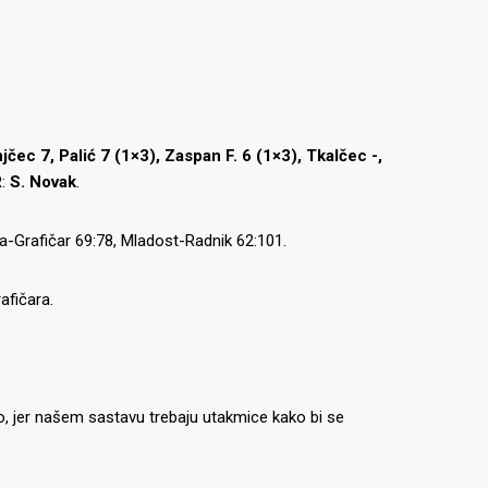
jčec 7, Palić 7 (1×3), Zaspan F. 6 (1×3), Tkalčec -,
:
S. Novak
.
rka-Grafičar 69:78, Mladost-Radnik 62:101.
afičara.
, jer našem sastavu trebaju utakmice kako bi se