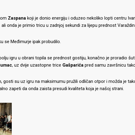
skom
Zaspana
koji je donio energiju i oduzeo nekoliko lopti centru I
 ali onda je primio tricu u zadnjoj sekundi za lijepu prednost Varažd
u se Međimurje ipak probudilo.
olju igru u obrani topila se prednost gostiju, konačno je proradio š
Glumac
, uz dvije uzastopne trice
Gašparića
pred samu završnicu tako 
 gosti su uz igru na maksimumu pružili odličan otpor i možda je tako 
lno zapeti da onda zaista presudi kvaliteta koja je našoj strani.