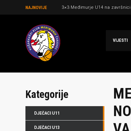
3×3 Međimurje U14 na završnici
NAJNOVIJE
Danijel Krajačić, trener senior
Međimurje u revijalnoj utakmici
VIJESTI
Ekipi U13 Međimurja 2. mjesto u 
NCAA ekipa OBUBISON gostuje 
ME
Kategorije
NO
DJEČACI U11
VA
DJEČACI U13