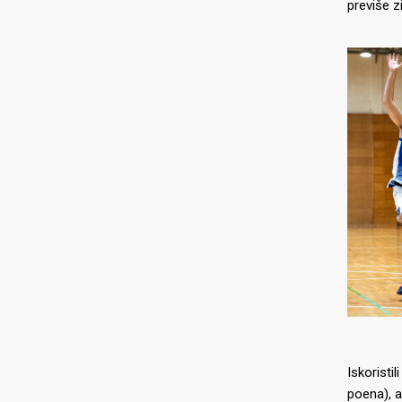
previše z
Iskoristi
poena), al