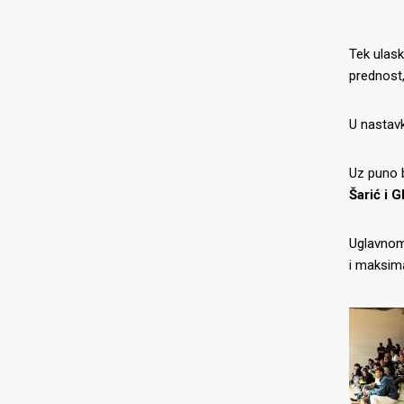
Tek ula
prednost,
U nastavk
Uz puno b
Šarić i 
Uglavnom,
i maksima