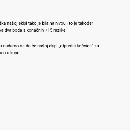
a našoj ekipi tako je bila na nivou i to je također
rva dva boda s konačnih +15 razlike.
du nadamo se da će našoj ekipi „otpustiti kočnice“ za
o i u kupu.