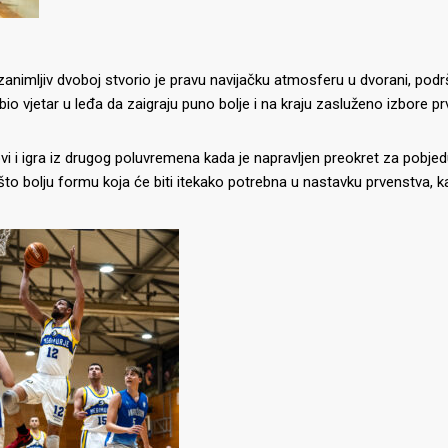
animljiv dvoboj stvorio je pravu navijačku atmosferu u dvorani, podršk
bio vjetar u leđa da zaigraju puno bolje i na kraju zasluženo izbore p
vi i igra iz drugog poluvremena kada je napravljen preokret za pobje
što bolju formu koja će biti itekako potrebna u nastavku prvenstva, ka