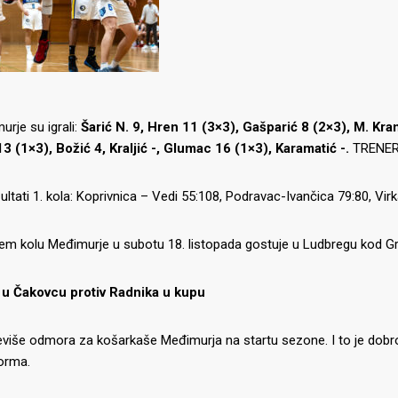
rje su igrali:
Šarić N. 9, Hren 11 (3×3), Gašparić 8 (2×3), M. Kran
3 (1×3), Božić 4, Kraljić -, Glumac 16 (1×3), Karamatić -.
TRENER
zultati 1. kola: Koprivnica – Vedi 55:108, Podravac-Ivančica 79:80, Vi
em kolu Međimurje u subotu 18. listopada gostuje u Ludbregu kod Gr
 u Čakovcu protiv Radnika u kupu
više odmora za košarkaše Međimurja na startu sezone. I to je dobro
forma.