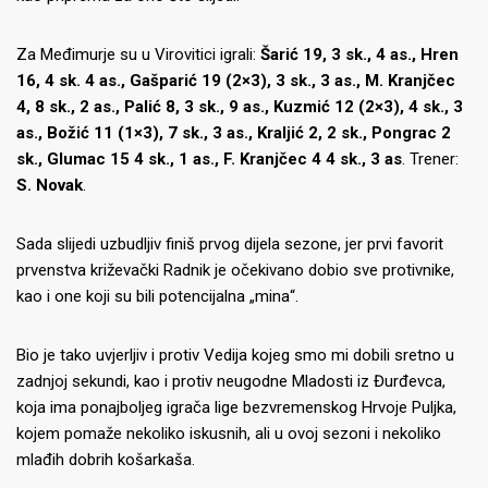
Za Međimurje su u Virovitici igrali:
Šarić 19, 3 sk., 4 as., Hren
16, 4 sk. 4 as., Gašparić 19 (2×3), 3 sk., 3 as., M. Kranjčec
4, 8 sk., 2 as., Palić 8, 3 sk., 9 as., Kuzmić 12 (2×3), 4 sk., 3
as., Božić 11 (1×3), 7 sk., 3 as., Kraljić 2, 2 sk., Pongrac 2
sk., Glumac 15 4 sk., 1 as., F. Kranjčec 4 4 sk., 3 as
. Trener:
S. Novak
.
Sada slijedi uzbudljiv finiš prvog dijela sezone, jer prvi favorit
prvenstva križevački Radnik je očekivano dobio sve protivnike,
kao i one koji su bili potencijalna „mina“.
Bio je tako uvjerljiv i protiv Vedija kojeg smo mi dobili sretno u
zadnjoj sekundi, kao i protiv neugodne Mladosti iz Đurđevca,
koja ima ponajboljeg igrača lige bezvremenskog Hrvoje Puljka,
kojem pomaže nekoliko iskusnih, ali u ovoj sezoni i nekoliko
mlađih dobrih košarkaša.