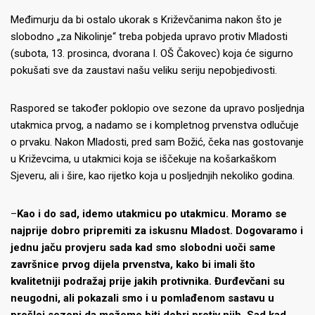
Međimurju da bi ostalo ukorak s Križevčanima nakon što je
slobodno „za Nikolinje“ treba pobjeda upravo protiv Mladosti
(subota, 13. prosinca, dvorana I. OŠ Čakovec) koja će sigurno
pokušati sve da zaustavi našu veliku seriju nepobjedivosti.
Raspored se također poklopio ove sezone da upravo posljednja
utakmica prvog, a nadamo se i kompletnog prvenstva odlučuje
o prvaku. Nakon Mladosti, pred sam Božić, čeka nas gostovanje
u Križevcima, u utakmici koja se iščekuje na košarkaškom
Sjeveru, ali i šire, kao rijetko koja u posljednjih nekoliko godina.
–
Kao i do sad, idemo utakmicu po utakmicu. Moramo se
najprije dobro pripremiti za iskusnu Mladost. Dogovaramo i
jednu jaču provjeru sada kad smo slobodni uoči same
završnice prvog dijela prvenstva, kako bi imali što
kvalitetniji podražaj prije jakih protivnika. Đurđevčani su
neugodni, ali pokazali smo i u pomlađenom sastavu u