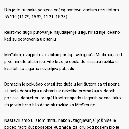
Bila je to rutinska pobjeda našeg sastava visokim rezultatom
56:110 (11:29, 19:32, 11:21, 15:28).
Relativno dugo putovanje, najudaljenije u ligi, nikad nije idealno
kad su gostovanja u pitanju.
Međutim, ovaj put uz ozbiljan pristup svih igrača Međimurja od
prve minute utakmice, vrlo brzo je došla do izražaja razlika u
kvaliteti za sigurnu i uvjerljivu pobjedu.
Domaćin je pokušao ostati što duže u igri šutom za tri poena,
ali naša dobra igra u obrani uz nekoliko promašaja s dobrih
pozicija, donijeli su pregršt kontranapada i laganih poena, tako
da je vrlo brzo bilo desetak razlike za Međimurje.
Nastavili smo u istom ritmu, nakon „zagrijavanja“ još više je
počeo raditi šut posebice
Kuzmića
, za igru pod košem bio je