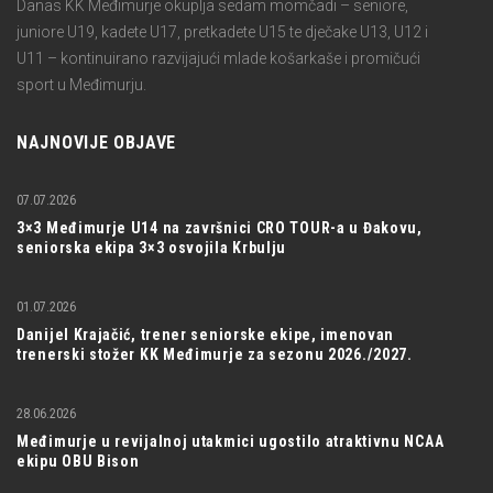
Danas KK Međimurje okuplja sedam momčadi – seniore,
juniore U19, kadete U17, pretkadete U15 te dječake U13, U12 i
U11 – kontinuirano razvijajući mlade košarkaše i promičući
sport u Međimurju.
NAJNOVIJE OBJAVE
07.07.2026
3×3 Međimurje U14 na završnici CRO TOUR-a u Đakovu,
seniorska ekipa 3×3 osvojila Krbulju
01.07.2026
Danijel Krajačić, trener seniorske ekipe, imenovan
trenerski stožer KK Međimurje za sezonu 2026./2027.
28.06.2026
Međimurje u revijalnoj utakmici ugostilo atraktivnu NCAA
ekipu OBU Bison