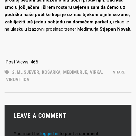
prošloj sezoni da možemo biti dobri protiv njih. Sad kad
smo u još jačem i širem rosteru uvjeren sam da ćemo uz
podršku naše publike koja je uz nas tijekom cijele sezone,
zabilježiti još jednu pobjedu na domaćem parketu
, rekao je
na ulasku u izazovni prosinac trener Međimurja
Stjepan Novak
.
Post Views:
465
2. ML SJEVER
,
KOŠARKA
,
MEĐIMURJE
,
VIRKA
,
SHARE
VIROVITICA
LEAVE A COMMENT
You must be
logged in
to post a comment.