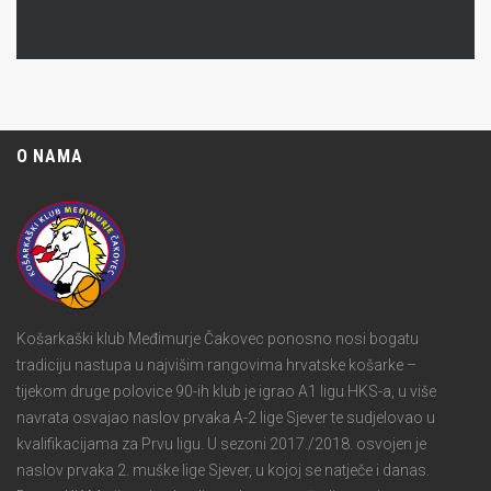
O NAMA
Košarkaški klub Međimurje Čakovec ponosno nosi bogatu
tradiciju nastupa u najvišim rangovima hrvatske košarke –
tijekom druge polovice 90-ih klub je igrao A1 ligu HKS-a, u više
navrata osvajao naslov prvaka A-2 lige Sjever te sudjelovao u
kvalifikacijama za Prvu ligu. U sezoni 2017./2018. osvojen je
naslov prvaka 2. muške lige Sjever, u kojoj se natječe i danas.