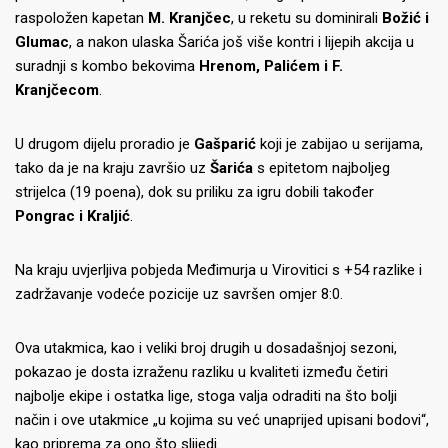
raspoložen kapetan
M. Kranjčec
, u reketu su dominirali
Božić i
Glumac
, a nakon ulaska Šarića još više kontri i lijepih akcija u
suradnji s kombo bekovima
Hrenom, Palićem i F.
Kranjčecom
.
U drugom dijelu proradio je
Gašparić
koji je zabijao u serijama,
tako da je na kraju završio uz
Šarića
s epitetom najboljeg
strijelca (19 poena), dok su priliku za igru dobili također
Pongrac i Kraljić
.
Na kraju uvjerljiva pobjeda Međimurja u Virovitici s +54 razlike i
zadržavanje vodeće pozicije uz savršen omjer 8:0.
Ova utakmica, kao i veliki broj drugih u dosadašnjoj sezoni,
pokazao je dosta izraženu razliku u kvaliteti između četiri
najbolje ekipe i ostatka lige, stoga valja odraditi na što bolji
način i ove utakmice „u kojima su već unaprijed upisani bodovi“,
kao priprema za ono što slijedi.