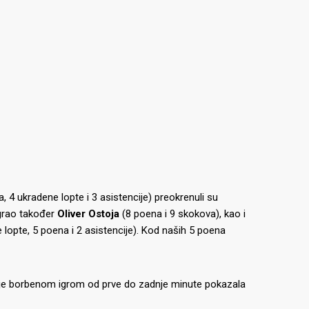
 4 ukradene lopte i 3 asistencije) preokrenuli su
igrao također
Oliver Ostoja
(8 poena i 9 skokova), kao i
lopte, 5 poena i 2 asistencije).
Kod naših 5 poena
a je borbenom igrom od prve do zadnje minute pokazala