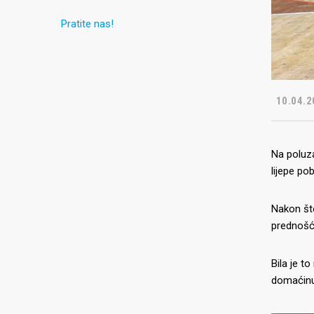
Pratite nas!
10.04.2
Na poluz
lijepe po
Nakon što
prednošću
Bila je t
domaćinu d