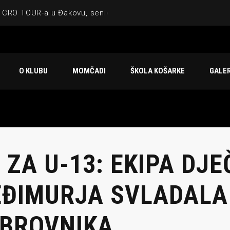
 CRO TOUR-a u Đakovu, seniorska ekipa 3×3 osvojila Krbulju
ske ekipe, imenovan trenerski stožer KK Međimurje za sezonu
 ugostilo atraktivnu NCAA ekipu OBU Bison
O KLUBU
MOMČADI
ŠKOLA KOŠARKE
GALER
Ligi prijateljstva
u Čakovcu
 ZA U-13: EKIPA DJ
ĐIMURJA SVLADALA
BROVNIKA