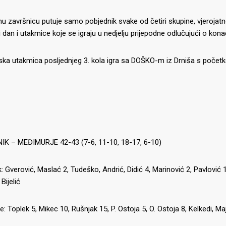
u završnicu putuje samo pobjednik svake od četiri skupine, vjerojatn
i dan i utakmice koje se igraju u nedjelju prijepodne odlučujući o ko
ka utakmica posljednjeg 3. kola igra sa DOŠKO-m iz Drniša s početk
K – MEĐIMURJE 42-43 (7-6, 11-10, 18-17, 6-10)
: Gverović, Maslać 2, Tudeško, Andrić, Didić 4, Marinović 2, Pavlović 14
 Bijelić
: Toplek 5, Mikec 10, Rušnjak 15, P. Ostoja 5, O. Ostoja 8, Kelkedi, Maj