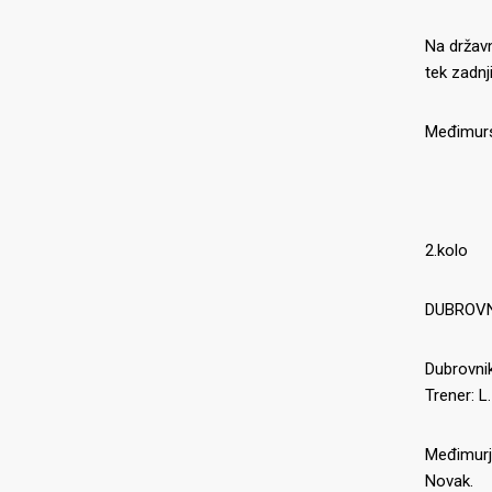
Na državn
tek zadnj
Međimurs
2.kolo
DUBROVNI
Dubrovnik
Trener: L.
Međimurje
Novak.