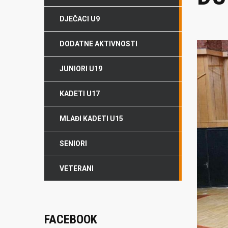
DJEČACI U9
DODATNE AKTIVNOSTI
JUNIORI U19
KADETI U17
MLAĐI KADETI U15
SENIORI
VETERANI
FACEBOOK