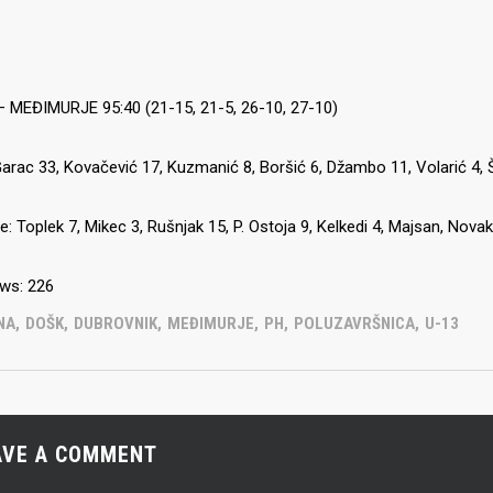
IJE OBJAVE
MOMČADI
Seniori
 MEĐIMURJE 95:40 (21-15, 21-5, 26-10, 27-10)
murje U14 na završnici CRO
Juniori U19
 Đakovu, seniorska ekipa
ila Krbulju
Kadeti U17
arac 33, Kovačević 17, Kuzmanić 8, Boršić 6, Džambo 11, Volarić 4, Šk
Pretkadeti U15
: Toplek 7, Mikec 3, Rušnjak 15, P. Ostoja 9, Kelkedi 4, Majsan, Novak, B
Dječaci U13
rajačić, trener seniorske
menovan trenerski stožer
Dječaci U12
urje za sezonu
ws:
226
27.
Dječaci U11
NA
,
DOŠK
,
DUBROVNIK
,
MEĐIMURJE
,
PH
,
POLUZAVRŠNICA
,
U-13
e u revijalnoj utakmici
 atraktivnu NCAA ekipu OBU
AVE A COMMENT