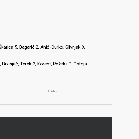
arica 5, Bagarić 2, Anić-Ćurko, Slivnjak 9.
rkinjač, ​​Terek 2, Korent, Režek i O. Ostoja.
SHARE