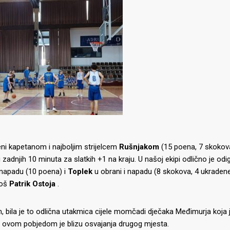
ni kapetanom i najboljim strijelcem
Rušnjakom
(15 poena, 7 skokova,
u zadnjih 10 minuta za slatkih +1 na kraju.
U našoj ekipi odlično je od
napadu (10 poena) i
Toplek
u obrani i napadu (8 skokova, 4 ukradene 
još
Patrik Ostoja
.
, bila je to odlična utakmica cijele momčadi dječaka Međimurja koj
 i ovom pobjedom je blizu osvajanja drugog mjesta.