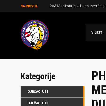
3×3 Međimurje U14 na završnici
NAJNOVIJE
Danijel Krajačić, trener senior
Međimurje u revijalnoj utakmici
VIJESTI
Ekipi U13 Međimurja 2. mjesto u 
NCAA ekipa OBUBISON gostuje 
PH
Kategorije
ME
DJEČACI U11
DU
DJEČACI U13