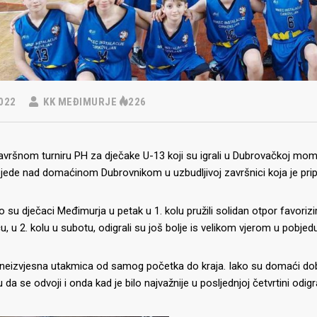
022
KK MEĐIMURJE
226
avršnom turniru PH za dječake U-13 koji su igrali u Dubrovačkoj m
bjede nad domaćinom Dubrovnikom u uzbudljivoj završnici koja je pr
 su dječaci Međimurja u petak u 1. kolu pružili solidan otpor favoriziran
, u 2. kolu u subotu, odigrali su još bolje is velikom vjerom u pobjed
o neizvjesna utakmica od samog početka do kraja.
Iako su domaći dobil
a se odvoji i onda kad je bilo najvažnije u posljednjoj četvrtini odigral