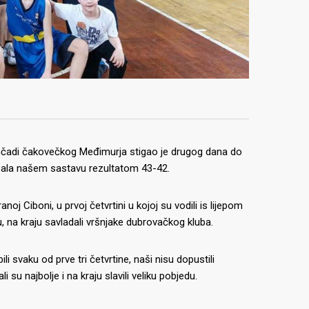
omčadi čakovečkog Međimurja stigao je drugog dana do
ipala našem sastavu rezultatom 43-42.
oj Ciboni, u prvoj četvrtini u kojoj su vodili is lijepom
u, na kraju savladali vršnjake dubrovačkog kluba.
i svaku od prve tri četvrtine, naši nisu dopustili
i su najbolje i na kraju slavili veliku pobjedu.