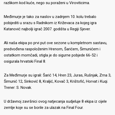
razlikom kod kuće, nego su poraženi u Viroviticima.
Međimurje je tako za naslov u zadnjem 10. kolu trebalo
pobijediti u srazu s Radnikom iz Križevaca za kojeg igra
Katanović najbolji igrač 2007. godišta u Regiji Sjever.
Ali naša ekipa po prvi put ove sezone u kompletnom sastavu,
predvođena raspoloženim Hrenom, Šarićem, Šimunićem i
ostatkom momčadi, stigla je do sigurne pobjede 66-52 i
osigurala hrvatski Final 8.
Za Međimurje su igrali: Šarić 14, Hren 23, Juras, Rušnjak, Zrna 3,
Šimunić 12, Sinković 8, Kraljić, Kovač 3, Krištofić, Horvat i Kuqi.
Trener: S. Novak.
U državnoj završnici ovog natjecanja sudjeluje 8 ekipa iz cijele
zemlje koje su se borile za ulazak na Final Four.