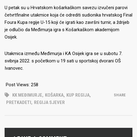
U petak su u Hrvatskom košarkaškom savezu izvučeni parovi
četvrtfinalne utakmice koja će odrediti sudionika hrvatskog Final
Foura Kupa regije U-15 koji će igrati kao završni turnir, a ždrijeb
je odlučio da Međimurja igra s Košarkaškom akademijom
Osijek.
Utakmica između Međimurja i KA Osijek igra se u subotu 7.
svibnja 2022. s početkom u 19 sati u sportskoj dvorani OŠ
Ivanovec.
Post Views:
258
KK MEĐIMURJE
,
KOŠARKA
,
KUP REGIJA
,
SHARE
PRETKADETI
,
REGIJA SJEVER