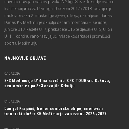
navrata osvajao naslov prvaka A-2 lige Sjever te sudjelovao u
kvalifikacijama za Prvu ligu. U sezoni 2017./2018. osvojen je
naslov prvaka 2. muške lige Sjever, u kojoj se natječe i danas.
Danas KK Međimurje okuplja sedam momčadi – seniore,
juniore U19, kadete U17, pretkadete U15 te dječake U13, U12 i
U11 – kontinuirano razvijajući mlade košarkaše i promičući
sport u Međimurju.
NAJNOVIJE OBJAVE
07.07.2026
3×3 Međimurje U14 na završnici CRO TOUR-a u Đakovu,
seniorska ekipa 3×3 osvojila Krbulju
01.07.2026
Danijel Krajačić, trener seniorske ekipe, imenovan
trenerski stožer KK Međimurje za sezonu 2026./2027.