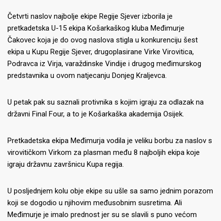
Četvrti naslov najbolje ekipe Regije Sjever izborila je
pretkadetska U-15 ekipa Košarkaškog kluba Međimurje
Čakovec koja je do ovog naslova stigla u konkurenciju šest
ekipa u Kupu Regije Sjever, drugoplasirane Virke Virovitica,
Podravca iz Virja, varaždinske Vindije i drugog međimurskog
predstavnika u ovom natjecanju Donjeg Kraljevca.
U petak pak su saznali protivnika s kojim igraju za odlazak na
državni Final Four, a to je Košarkaška akademija Osijek.
Pretkadetska ekipa Međimurja vodila je veliku borbu za naslov s
virovitičkom Virkom za plasman među 8 najboljih ekipa koje
igraju državnu završnicu Kupa regija.
U posljednjem kolu obje ekipe su ušle sa samo jednim porazom
koji se dogodio u njihovim međusobnim susretima.
Ali
Međimurje je imalo prednost jer su se slavili s puno većom