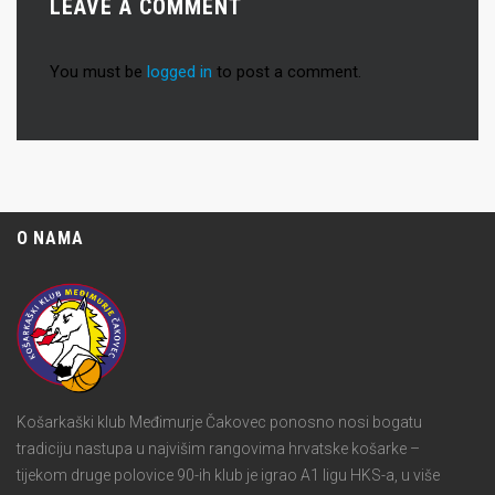
LEAVE A COMMENT
You must be
logged in
to post a comment.
O NAMA
Košarkaški klub Međimurje Čakovec ponosno nosi bogatu
tradiciju nastupa u najvišim rangovima hrvatske košarke –
tijekom druge polovice 90-ih klub je igrao A1 ligu HKS-a, u više