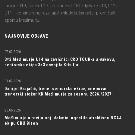
juniore U19, kadete U17, pretkadete U15 te dječake U13, U12 i
U11 – kontinuirano razvijajući mlade košarkaše i promičući
sport u Međimurju.
NAJNOVIJE OBJAVE
07.07.2026
3×3 Međimurje U14 na završnici CRO TOUR-a u Đakovu,
seniorska ekipa 3×3 osvojila Krbulju
01.07.2026
Danijel Krajačić, trener seniorske ekipe, imenovan
trenerski stožer KK Međimurje za sezonu 2026./2027.
28.06.2026
Međimurje u revijalnoj utakmici ugostilo atraktivnu NCAA
ekipu OBU Bison