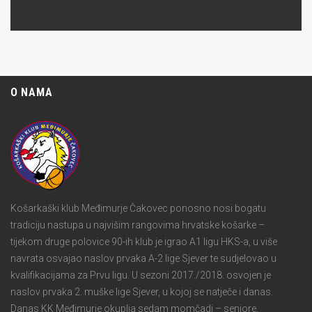
O NAMA
Košarkaški klub Međimurje Čakovec ponosno nosi bogatu
tradiciju nastupa u najvišim rangovima hrvatske košarke –
tijekom druge polovice 90-ih klub je igrao A1 ligu HKS-a, u više
navrata osvajao naslov prvaka A-2 lige Sjever te sudjelovao u
kvalifikacijama za Prvu ligu. U sezoni 2017./2018. osvojen je
naslov prvaka 2. muške lige Sjever, u kojoj se natječe i danas.
Danas KK Međimurje okuplja sedam momčadi – seniore,