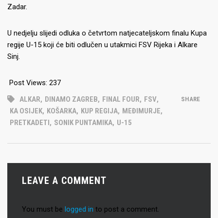
Zadar.
U nedjelju slijedi odluka o četvrtom natjecateljskom finalu Kupa
regije U-15 koji će biti odlučen u utakmici FSV Rijeka i Alkare
Sinj.
Post Views:
237
ALKAR
,
DINAMO ZAGREB
,
FINAL FOUR
,
FSV
,
SHARE
KA OSIJEK
,
KOŠARKA
,
KUP REGIJA
,
MEĐIMURJE
,
PRETKADETI
,
SONIK PUNTAMIKA
,
U-15
LEAVE A COMMENT
You must be
logged in
to post a comment.