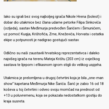
Iako su igrali bez svog najboljeg igrača Nikole Hrena (bolest) i
dobar dio utakmice bez člana udarne petorke Filipa Sinkovića
(ozljeda), sastav Međimurja predvođen Šarićem i Šimunićem,
uz pomoć Kuqija, Krištofića, Zrne, Kneževića, Horvata i ostatka
ekipe u potpunosti je nadigrao gostujući sastav.
Odlično su naši zaustavili hrvatskog reprezentativca i daleko
najvišeg igrača na terenu Mateja Krištu (203 cm) iz osječkog
sastava te lijepom i efikasnom igrom stigli do velikog uspjeha.
Utakmica je prelomljena u drugoj četvrtini koja je bila „one-man
show“ kapetana Međimurja Nike Šarića.
Šarić je zabio 16 od 18
koševa u toj četvrtini i odveo svoju momčad na prednost od
+13 u poluvremenu, koja se pokazala nedostatkom gostiju do
kraja susreta.