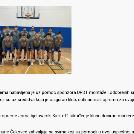
ema nabavljena je uz pomoć sponzora DPDT montaže i odobrenih sred
oji su uz sredstva koja je osigurao klub, sufinancirali opremu za svoje
 opreme Joma bjelovarski Kick off također je klubu donirao markere,
IJE OBJAVE
MOMČADI
rje Čakovec zahvaljuje se svima koji su pomogli u ovoj uspješnoj a