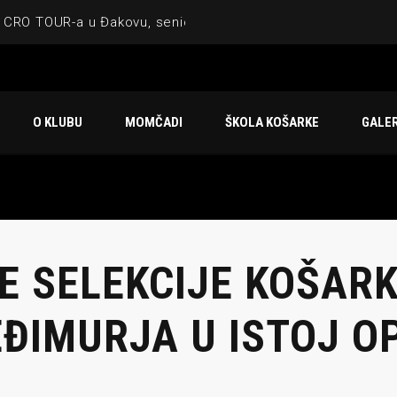
 CRO TOUR-a u Đakovu, seniorska ekipa 3×3 osvojila Krbulju
ske ekipe, imenovan trenerski stožer KK Međimurje za sezonu
 ugostilo atraktivnu NCAA ekipu OBU Bison
O KLUBU
MOMČADI
ŠKOLA KOŠARKE
GALER
Ligi prijateljstva
u Čakovcu
E SELEKCIJE KOŠAR
ĐIMURJA U ISTOJ O