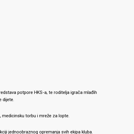
stava potpore HKS-a, te roditelja igrača mlađih
 dijete.
 medicinsku torbu i mreže za lopte.
kciji jednoobraznog opremanja svih ekipa kluba.