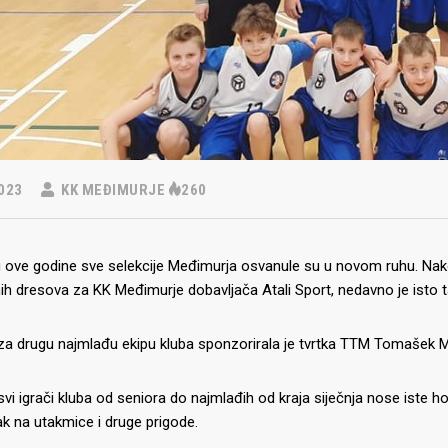
023
KK MEĐIMURJE
260
u ove godine sve selekcije Međimurja osvanule su u novom ruhu. Nako
nih dresova za KK Međimurje dobavljača Atali Sport, nedavno je isto t
za drugu najmlađu ekipu kluba sponzorirala je tvrtka TTM Tomašek 
vi igrači kluba od seniora do najmlađih od kraja siječnja nose iste
k na utakmice i druge prigode.