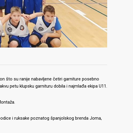
n što su ranije nabavljene četiri garniture posebno
akvu petu klupsku garnituru dobila i najmlađa ekipa U11.
Montaža.
 hoodice i ruksake poznatog španjolskog brenda Joma,