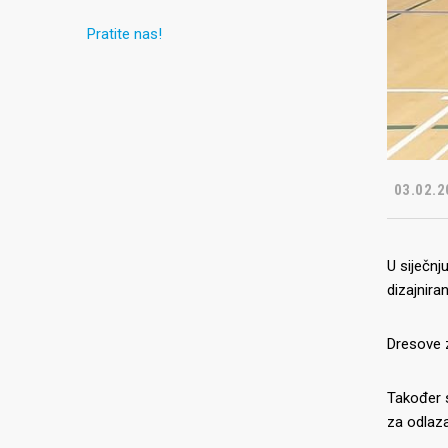
Pratite nas!
03.02.2
U siječnj
dizajnira
Dresove 
Također s
za odlaza