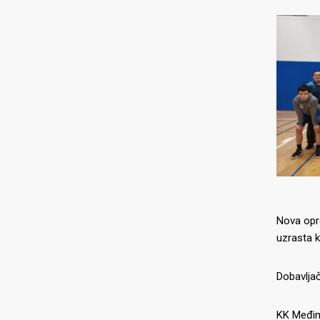
Nova opr
uzrasta k
Dobavljač
O NAMA
NAJNOV
KK Međimu