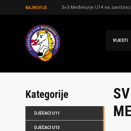
3×3 Međimurje U14 na završnici
NAJNOVIJE
Danijel Krajačić, trener senior
Međimurje u revijalnoj utakmici
VIJESTI
Ekipi U13 Međimurja 2. mjesto u 
NCAA ekipa OBUBISON gostuje 
SV
Kategorije
ME
DJEČACI U11
DJEČACI U13