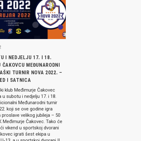
Seniori
murje U14 na završnici CRO
Juniori U19
 Đakovu, seniorska ekipa
ila Krbulju
Kadeti U17
2
Pretkadeti U15
U I NEDJELJU 17. I 18.
Dječaci U13
rajačić, trener seniorske
U ČAKOVCU MEĐUNARODNI
menovan trenerski stožer
Dječaci U12
urje za sezonu
ŠKI TURNIR NOVA 2022. –
27.
ED I SATNICA
Dječaci U11
ki klub Međimurje Čakovec
 u subotu i nedjelju 17. i 18.
e u revijalnoj utakmici
dicionalni Međunarodni turnir
 atraktivnu NCAA ekipu OBU
. koji se ove godine igra
roslave velikog jubileja – 50
K Međimurje Čakovec. Tako će
ći vikend u sportskoj dvorani
ovec igrati šest ekipa u
3 Međimurja 2. mjesto u
 U-13, a u sportskoj dvorani II.