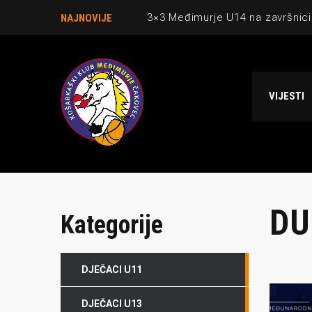
3×3 Međimurje U14 na završnici
NAJNOVIJE
Danijel Krajačić, trener senior
Međimurje u revijalnoj utakmici
VIJESTI
Ekipi U13 Međimurja 2. mjesto u 
NCAA ekipa OBUBISON gostuje 
DU
Kategorije
DJEČACI U11
DJEČACI U13
O NAMA
NAJNOV