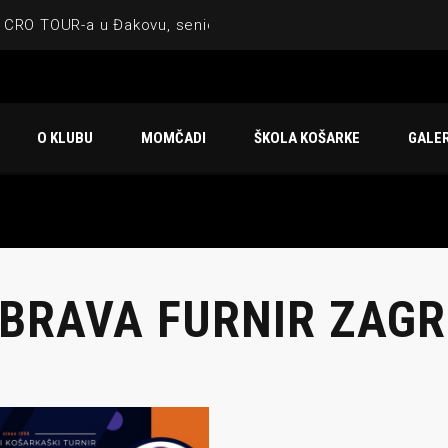
 CRO TOUR-a u Đakovu, seniorska ekipa 3×3 osvojila Krbulju
ske ekipe, imenovan trenerski stožer KK Međimurje za sezonu
 ugostilo atraktivnu NCAA ekipu OBU Bison
O KLUBU
MOMČADI
ŠKOLA KOŠARKE
GALER
Ligi prijateljstva
u Čakovcu
BRAVA FURNIR ZAGR
IJE OBJAVE
MOMČADI