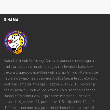
O NAMA
Košarkaški klub Međimurje Čakovec ponosno nosi bogatu
tradiciju nastupa u najvišim rangovima hrvatske košarke –
tijekom druge polovice 90-ih klub je igrao A1 ligu HKS-a, u više
navrata osvajao naslov prvaka A-2 lige Sjever te sudjelovao u
kvalifikacijama za Prvu ligu. U sezoni 2017./2018. osvojen je
naslov prvaka 2. muške lige Sjever, u kojoj se natječe i danas.
Danas KK Međimurje okuplja sedam momčadi – seniore,
juniore U19, kadete U17, pretkadete U15 te dječake U13, U12 i
U11 – kontinuirano razvijajući mlade košarkaše i promičući