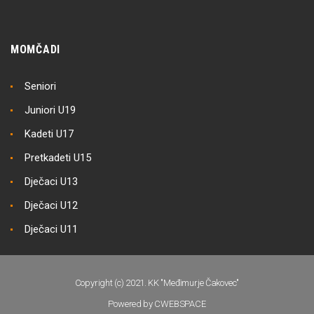
MOMČADI
Seniori
Juniori U19
Kadeti U17
Pretkadeti U15
Dječaci U13
Dječaci U12
Dječaci U11
Copyright (c) 2021. KK "Međimurje Čakovec"
Powered by CWEBSPACE