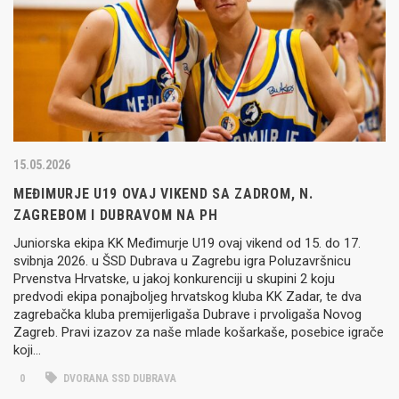
15.05.2026
MEĐIMURJE U19 OVAJ VIKEND SA ZADROM, N.
ZAGREBOM I DUBRAVOM NA PH
Juniorska ekipa KK Međimurje U19 ovaj vikend od 15. do 17.
svibnja 2026. u ŠSD Dubrava u Zagrebu igra Poluzavršnicu
Prvenstva Hrvatske, u jakoj konkurenciji u skupini 2 koju
predvodi ekipa ponajboljeg hrvatskog kluba KK Zadar, te dva
zagrebačka kluba premijerligaša Dubrave i prvoligaša Novog
Zagreb. Pravi izazov za naše mlade košarkaše, posebice igrače
koji…
0
DVORANA SSD DUBRAVA