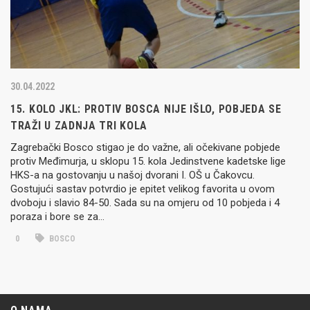
30.04.2022
15. KOLO JKL: PROTIV BOSCA NIJE IŠLO, POBJEDA SE
TRAŽI U ZADNJA TRI KOLA
Zagrebački Bosco stigao je do važne, ali očekivane pobjede
protiv Međimurja, u sklopu 15. kola Jedinstvene kadetske lige
HKS-a na gostovanju u našoj dvorani I. OŠ u Čakovcu.
Gostujući sastav potvrdio je epitet velikog favorita u ovom
dvoboju i slavio 84-50. Sada su na omjeru od 10 pobjeda i 4
poraza i bore se za…
0
BOSCO