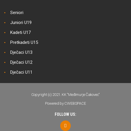
Seniori
Juniori U19
Kadeti U17
Pretkadeti U15
Dječaci U13
Dječaci U12
Dječaci U11
Copyright (c) 2021. KK "Međimurje Čakovec"
Powered by CWEBSPACE
FOLLOW US: