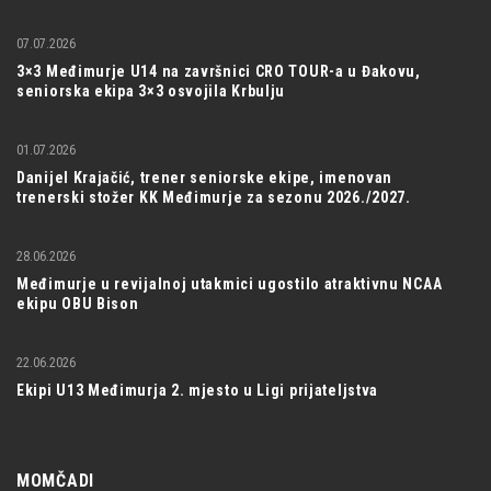
07.07.2026
3×3 Međimurje U14 na završnici CRO TOUR-a u Đakovu,
seniorska ekipa 3×3 osvojila Krbulju
01.07.2026
Danijel Krajačić, trener seniorske ekipe, imenovan
trenerski stožer KK Međimurje za sezonu 2026./2027.
28.06.2026
Međimurje u revijalnoj utakmici ugostilo atraktivnu NCAA
ekipu OBU Bison
22.06.2026
Ekipi U13 Međimurja 2. mjesto u Ligi prijateljstva
MOMČADI