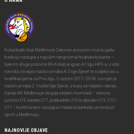
O NAMA
Košarkaški klub Međimurje Čakovec ponosno nosi bogatu
tradiciju nastupa u najvišim rangovima hrvatske košarke –
tijekom druge polovice 90-ih klub je igrao A1 ligu HKS-a, u više
navrata osvajao naslov prvaka A-2 lige Sjever te sudjelovao u
kvalifikacijama za Prvu ligu. U sezoni 2017./2018. osvojen je
naslov prvaka 2. muške lige Sjever, u kojoj se natječe i danas.
Danas KK Međimurje okuplja sedam momčadi – seniore,
juniore U19, kadete U17, pretkadete U15 te dječake U13, U12 i
U11 – kontinuirano razvijajući mlade košarkaše i promičući
sport u Međimurju.
NAJNOVIJE OBJAVE