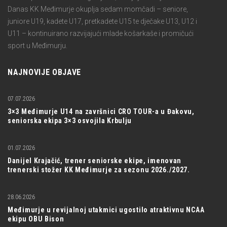
Danas KK Međimurje okuplja sedam momčadi – seniore,
juniore U19, kadete U17, pretkadete U15 te dječake U13, U12 i
U11 – kontinuirano razvijajući mlade košarkaše i promičući
sport u Međimurju.
NAJNOVIJE OBJAVE
07.07.2026
3×3 Međimurje U14 na završnici CRO TOUR-a u Đakovu,
seniorska ekipa 3×3 osvojila Krbulju
01.07.2026
Danijel Krajačić, trener seniorske ekipe, imenovan
trenerski stožer KK Međimurje za sezonu 2026./2027.
28.06.2026
Međimurje u revijalnoj utakmici ugostilo atraktivnu NCAA
ekipu OBU Bison