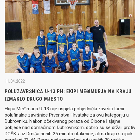
11.04.2022
POLUZAVRŠNICA U-13 PH: EKIPI MEĐIMURJA NA KRAJU
IZMAKLO DRUGO MJESTO
Ekipa Međimurja U-13 nije uspjela pobjednički završiti turnir
polufinalne završnice Prvenstva Hrvatske za ovu kategoriju u
Dubrovniku. Nakon očekivanog poraza od Cibone i sjajne
pobjede nad domaćinom Dubrovnikom, dobro su se držali protiv
DOŠK-a iz Drniša punih 25 minuta utakmice, ali na kraju su ipak
poraženi 73-44. Poraz naše momčadi od visokih 29 razlike