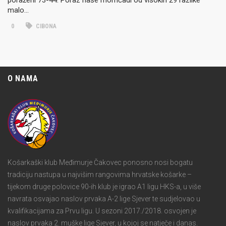
malo…
0
CIBONA
O NAMA
Košarkaški klub Međimurje Čakovec ponosno nosi bogatu
tradiciju nastupa u najvišim rangovima hrvatske košarke –
tijekom druge polovice 90-ih klub je igrao A1 ligu HKS-a, u više
navrata osvajao naslov prvaka A-2 lige Sjever te sudjelovao u
kvalifikacijama za Prvu ligu. U sezoni 2017./2018. osvojen je
naslov prvaka 2. muške lige Sjever, u kojoj se natječe i danas.