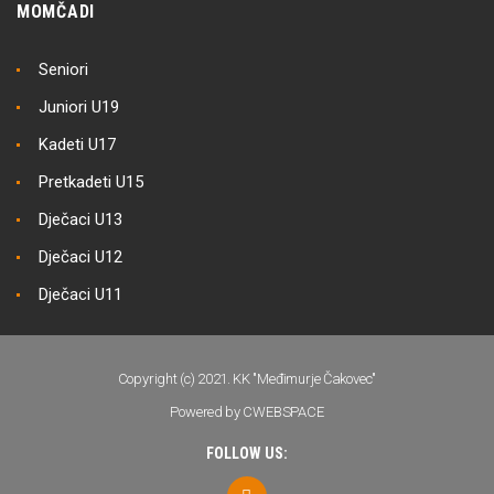
MOMČADI
Seniori
Juniori U19
Kadeti U17
Pretkadeti U15
Dječaci U13
Dječaci U12
Dječaci U11
Copyright (c) 2021. KK "Međimurje Čakovec"
Powered by CWEBSPACE
FOLLOW US: