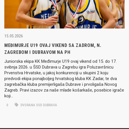
15.05.2026
MEĐIMURJE U19 OVAJ VIKEND SA ZADROM, N.
ZAGREBOM I DUBRAVOM NA PH
Juniorska ekipa KK Međimurje U19 ovaj vikend od 15. do 17.
svibnja 2026. u ŠSD Dubrava u Zagrebu igra Poluzavršnicu
Prvenstva Hrvatske, u jakoj konkurenciji u skupini 2 koju
predvodi ekipa ponajboljeg hrvatskog kluba KK Zadar, te dva
zagrebačka kluba premijerligaša Dubrave i prvoligaša Novog
Zagreb. Pravi izazov za naše mlade košarkaše, posebice igrače
koji…
0
DVORANA SSD DUBRAVA