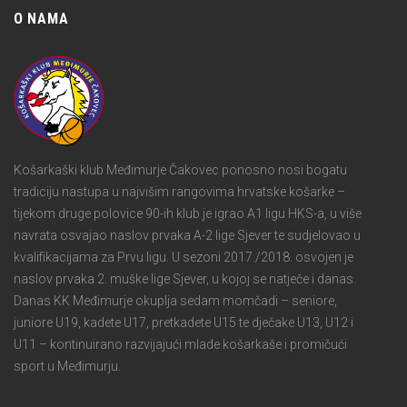
O NAMA
Košarkaški klub Međimurje Čakovec ponosno nosi bogatu
tradiciju nastupa u najvišim rangovima hrvatske košarke –
tijekom druge polovice 90-ih klub je igrao A1 ligu HKS-a, u više
navrata osvajao naslov prvaka A-2 lige Sjever te sudjelovao u
kvalifikacijama za Prvu ligu. U sezoni 2017./2018. osvojen je
naslov prvaka 2. muške lige Sjever, u kojoj se natječe i danas.
Danas KK Međimurje okuplja sedam momčadi – seniore,
juniore U19, kadete U17, pretkadete U15 te dječake U13, U12 i
U11 – kontinuirano razvijajući mlade košarkaše i promičući
sport u Međimurju.