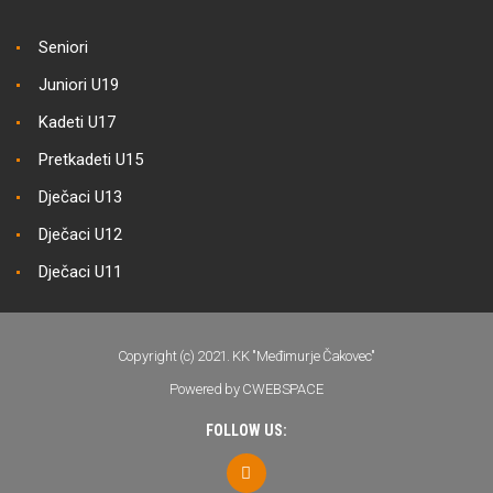
Seniori
Juniori U19
Kadeti U17
Pretkadeti U15
Dječaci U13
Dječaci U12
Dječaci U11
Copyright (c) 2021. KK "Međimurje Čakovec"
Powered by CWEBSPACE
FOLLOW US: