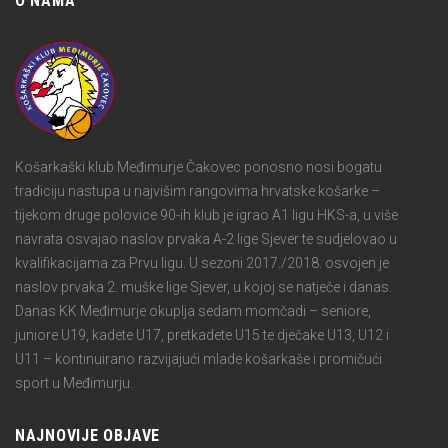
O NAMA
Košarkaški klub Međimurje Čakovec ponosno nosi bogatu
tradiciju nastupa u najvišim rangovima hrvatske košarke –
tijekom druge polovice 90-ih klub je igrao A1 ligu HKS-a, u više
navrata osvajao naslov prvaka A-2 lige Sjever te sudjelovao u
kvalifikacijama za Prvu ligu. U sezoni 2017./2018. osvojen je
naslov prvaka 2. muške lige Sjever, u kojoj se natječe i danas.
Danas KK Međimurje okuplja sedam momčadi – seniore,
juniore U19, kadete U17, pretkadete U15 te dječake U13, U12 i
U11 – kontinuirano razvijajući mlade košarkaše i promičući
sport u Međimurju.
NAJNOVIJE OBJAVE