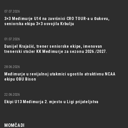
07.07.2026
3×3 Međimurje U14 na završnici CRO TOUR-a u Đakovu,
seniorska ekipa 3×3 osvojila Krbulju
01.07.2026
Danijel Krajačić, trener seniorske ekipe, imenovan
trenerski stožer KK Međimurje za sezonu 2026./2027.
28.06.2026
Međimurje u revijalnoj utakmici ugostilo atraktivnu NCAA
ekipu OBU Bison
22.06.2026
Ekipi U13 Međimurja 2. mjesto u Ligi prijateljstva
MOMČADI