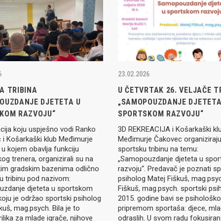
IJE OBJAVE
MOMČADI
Seniori
murje U14 na završnici CRO
Juniori U19
 Đakovu, seniorska ekipa
ila Krbulju
Kadeti U17
6
23.02.2026
Pretkadeti U15
A TRIBINA
U ČETVRTAK 26. VELJAČE T
Dječaci U13
OUZDANJE DJETETA U
„SAMOPOUZDANJE DJETETA
rajačić, trener seniorske
menovan trenerski stožer
KOM RAZVOJU“
SPORTSKOM RAZVOJU“
Dječaci U12
urje za sezonu
27.
cija koju uspješno vodi Ranko
3D REKREACIJA i Košarkaški kl
Dječaci U11
 i Košarkaški klub Međimurje
Međimurje Čakovec organiziraj
u kojem obavlja funkciju
sportsku tribinu na temu:
kog trenera, organizirali su na
„Samopouzdanje djeteta u spo
e u revijalnoj utakmici
im gradskim bazenima odlično
razvoju“. Predavač je poznati sp
 atraktivnu NCAA ekipu OBU
u tribinu pod nazivom:
psiholog Matej Fiškuš, mag.psy
zdanje djeteta u sportskom
Fiškuš, mag.psych. sportski psi
koju je održao sportski psiholog
2015. godine bavi se psihološk
kuš, mag.psych. Bila je to
pripremom sportaša: djece, mlad
rilika za mlade igrače, njihove
odraslih. U svom radu fokusiran