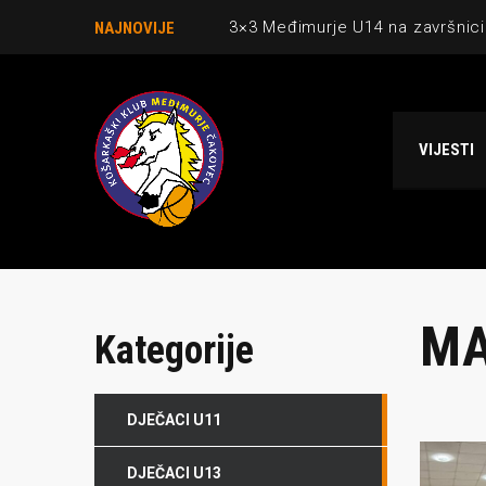
3×3 Međimurje U14 na završnici
NAJNOVIJE
Danijel Krajačić, trener senior
Međimurje u revijalnoj utakmici
VIJESTI
Ekipi U13 Međimurja 2. mjesto u 
NCAA ekipa OBUBISON gostuje 
MA
Kategorije
DJEČACI U11
DJEČACI U13