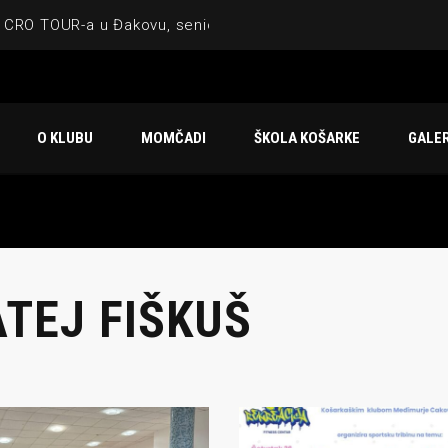
 CRO TOUR-a u Đakovu, seniorska ekipa 3×3 osvojila Krbulju
ske ekipe, imenovan trenerski stožer KK Međimurje za sezonu
 ugostilo atraktivnu NCAA ekipu OBU Bison
O KLUBU
MOMČADI
ŠKOLA KOŠARKE
GALER
Ligi prijateljstva
u Čakovcu
TEJ FIŠKUŠ