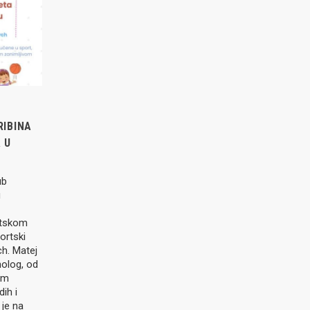
RIBINA
 U
ub
u
rtskom
ortski
ch. Matej
holog, od
om
ih i
 je na