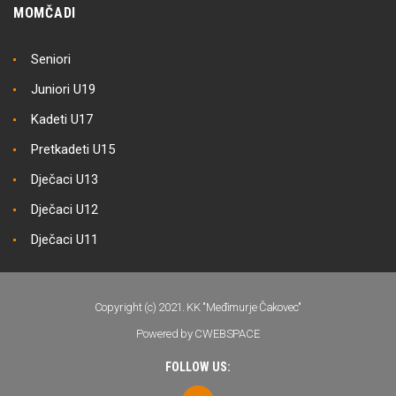
MOMČADI
Seniori
Juniori U19
Kadeti U17
Pretkadeti U15
Dječaci U13
Dječaci U12
Dječaci U11
Copyright (c) 2021. KK "Međimurje Čakovec"
Powered by CWEBSPACE
FOLLOW US: