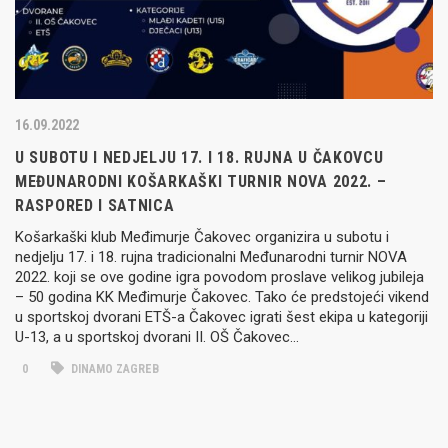
16.09.2022
U SUBOTU I NEDJELJU 17. I 18. RUJNA U ČAKOVCU
MEĐUNARODNI KOŠARKAŠKI TURNIR NOVA 2022. –
RASPORED I SATNICA
Košarkaški klub Međimurje Čakovec organizira u subotu i
nedjelju 17. i 18. rujna tradicionalni Međunarodni turnir NOVA
2022. koji se ove godine igra povodom proslave velikog jubileja
– 50 godina KK Međimurje Čakovec. Tako će predstojeći vikend
u sportskoj dvorani ETŠ-a Čakovec igrati šest ekipa u kategoriji
U-13, a u sportskoj dvorani II. OŠ Čakovec…
0
DINAMO ZAGREB