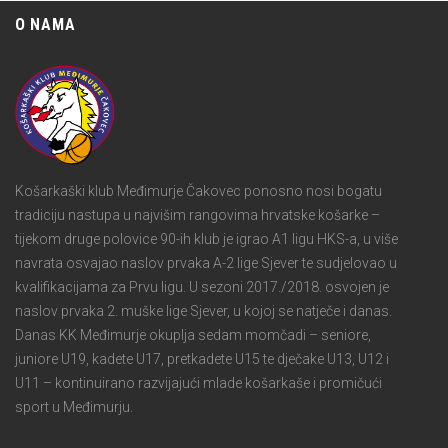
O NAMA
Košarkaški klub Međimurje Čakovec ponosno nosi bogatu
tradiciju nastupa u najvišim rangovima hrvatske košarke –
tijekom druge polovice 90-ih klub je igrao A1 ligu HKS-a, u više
navrata osvajao naslov prvaka A-2 lige Sjever te sudjelovao u
kvalifikacijama za Prvu ligu. U sezoni 2017./2018. osvojen je
naslov prvaka 2. muške lige Sjever, u kojoj se natječe i danas.
Danas KK Međimurje okuplja sedam momčadi – seniore,
juniore U19, kadete U17, pretkadete U15 te dječake U13, U12 i
U11 – kontinuirano razvijajući mlade košarkaše i promičući
sport u Međimurju.