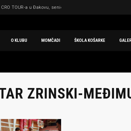
 CRO TOUR-a u Đakovu, seniorska ekipa 3×3 osvojila Krbulju
ske ekipe, imenovan trenerski stožer KK Međimurje za sezonu
 ugostilo atraktivnu NCAA ekipu OBU Bison
O KLUBU
MOMČADI
ŠKOLA KOŠARKE
GALER
Ligi prijateljstva
u Čakovcu
TAR ZRINSKI-MEĐIM
IJE OBJAVE
MOMČADI