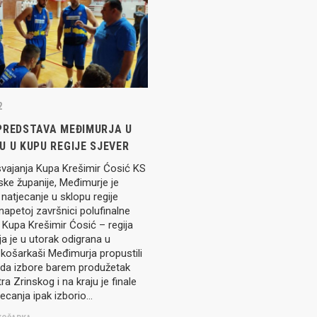
Seniori
murje U14 na završnici CRO
Juniori U19
 Đakovu, seniorska ekipa
ila Krbulju
Kadeti U17
Pretkadeti U15
Dječaci U13
2
rajačić, trener seniorske
menovan trenerski stožer
Dječaci U12
PREDSTAVA MEĐIMURJA U
urje za sezonu
27.
 U KUPU REGIJE SJEVER
Dječaci U11
vajanja Kupa Krešimir Ćosić KS
ke županije, Međimurje je
 natjecanje u sklopu regije
e u revijalnoj utakmici
 napetoj završnici polufinalne
 atraktivnu NCAA ekipu OBU
Kupa Krešimir Ćosić – regija
ja je u utorak odigrana u
košarkaši Međimurja propustili
u da izbore barem produžetak
ra Zrinskog i na kraju je finale
3 Međimurja 2. mjesto u
ateljstva
ecanja ipak izborio…