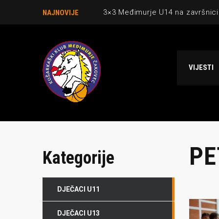
3×3 Međimurje U14 na završnici
NAJNOVIJE
Danijel Krajačić, trener senior
Međimurje u revijalnoj utakmici
VIJESTI
Ekipi U13 Međimurja 2. mjesto u 
NCAA ekipa OBUBISON gostuje 
PE
Kategorije
DJEČACI U11
O NAMA
NAJNOV
DJEČACI U13