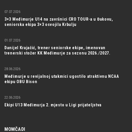
07.07.2026
3×3 Međimurje U14 na završnici CRO TOUR-a u Đakovu,
seniorska ekipa 3×3 osvojila Krbulju
01.07.2026
Danijel Krajačić, trener seniorske ekipe, imenovan
trenerski stožer KK Međimurje za sezonu 2026./2027.
28.06.2026
Međimurje u revijalnoj utakmici ugostilo atraktivnu NCAA
ekipu OBU Bison
22.06.2026
Ekipi U13 Međimurja 2. mjesto u Ligi prijateljstva
MOMČADI