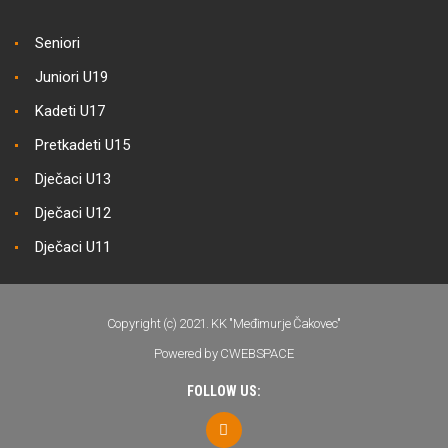
Seniori
Juniori U19
Kadeti U17
Pretkadeti U15
Dječaci U13
Dječaci U12
Dječaci U11
Copyright (c) 2021. KK "Međimurje Čakovec"
Powered by CWEBSPACE
FOLLOW US: