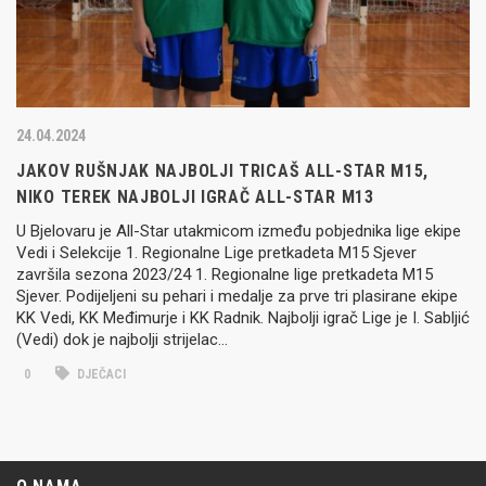
24.04.2024
JAKOV RUŠNJAK NAJBOLJI TRICAŠ ALL-STAR M15,
NIKO TEREK NAJBOLJI IGRAČ ALL-STAR M13
U Bjelovaru je All-Star utakmicom između pobjednika lige ekipe
Vedi i Selekcije 1. Regionalne Lige pretkadeta M15 Sjever
završila sezona 2023/24 1. Regionalne lige pretkadeta M15
Sjever. Podijeljeni su pehari i medalje za prve tri plasirane ekipe
KK Vedi, KK Međimurje i KK Radnik. Najbolji igrač Lige je I. Sabljić
(Vedi) dok je najbolji strijelac…
0
DJEČACI