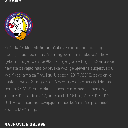
O NAMA
Košarkaški klub Međimurje Čakovec ponosno nosi bogatu
tradiciju nastupa u najvišim rangovima hrvatske košarke –
tijekom druge polovice 90-ih klub je igrao A1 ligu HKS-a, u više
navrata osvajao naslov prvaka A-2 lige Sjever te sudjelovao u
kvalifikacijama za Prvu ligu. U sezoni 2017./2018. osvojen je
naslov prvaka 2. muške lige Sjever, u kojoj se natječe i danas.
Danas KK Međimurje okuplja sedam momčadi – seniore,
juniore U19, kadete U17, pretkadete U15 te dječake U13, U12 i
U11 – kontinuirano razvijajući mlade košarkaše i promičući
sport u Međimurju.
NAJNOVIJE OBJAVE