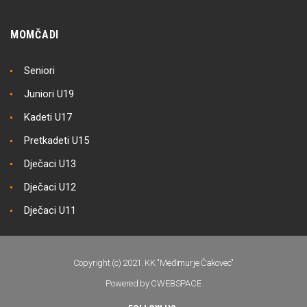
MOMČADI
Seniori
Juniori U19
Kadeti U17
Pretkadeti U15
Dječaci U13
Dječaci U12
Dječaci U11
Copyright (c) 2021. KK "Međimurje Čakovec"
Powered by CWEBSPACE