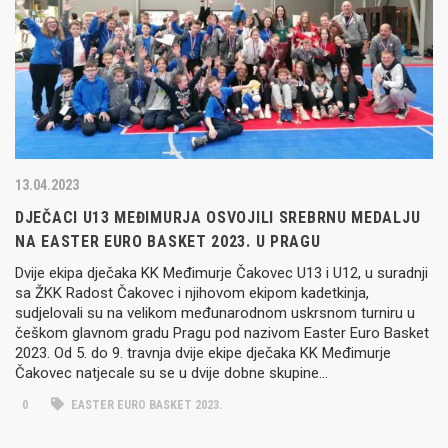
13.04.2023
DJEČACI U13 MEĐIMURJA OSVOJILI SREBRNU MEDALJU
NA EASTER EURO BASKET 2023. U PRAGU
Dvije ekipa dječaka KK Međimurje Čakovec U13 i U12, u suradnji
sa ŽKK Radost Čakovec i njihovom ekipom kadetkinja,
sudjelovali su na velikom međunarodnom uskrsnom turniru u
češkom glavnom gradu Pragu pod nazivom Easter Euro Basket
2023. Od 5. do 9. travnja dvije ekipe dječaka KK Međimurje
Čakovec natjecale su se u dvije dobne skupine…
0
EASTER EURO BASKET 2023.