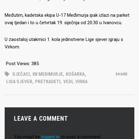
Međutim, kadetska ekipa U-17 Međimurja ipak izlazi na parket
ovaj tjedan i to u četvrtak 19. siječnja od 20:30 u Ivanovcu.
U zaostaloj utakmici 1. kola jedinstvene Lige sjever igraju s
Virkom.
Post Views:
385
DJEČACI
,
KK MEĐIMURJE
,
KOŠARKA
,
SHARE
LIGA SJEVER
,
PRETKADETI
,
VEDI
,
VIRKA
LEAVE A COMMENT
You must be
logged in
to post a comment.