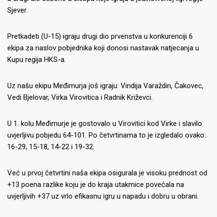
Sjever.
Pretkadeti (U-15) igraju drugi dio prvenstva u konkurenciji 6
ekipa za naslov pobjednika koji donosi nastavak natjecanja u
Kupu regija HKS-a.
Uz našu ekipu Međimurja još igraju: Vindija Varaždin, Čakovec,
Vedi Bjelovar, Virka Virovitica i Radnik Križevci.
U 1. kolu Međimurje je gostovalo u Virovitici kod Virke i slavilo
uvjerljivu pobjedu 64-101. Po četvrtinama to je izgledalo ovako:
16-29, 15-18, 14-22 i 19-32.
Već u prvoj četvrtini naša ekipa osigurala je visoku prednost od
+13 poena razlike koju je do kraja utakmice povećala na
uvjerljivih +37 uz vrlo efikasnu igru u napadu i dobru u obrani.