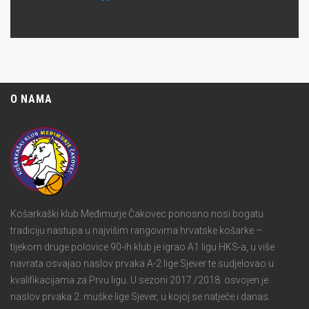
O NAMA
Košarkaški klub Međimurje Čakovec ponosno nosi bogatu
tradiciju nastupa u najvišim rangovima hrvatske košarke –
tijekom druge polovice 90-ih klub je igrao A1 ligu HKS-a, u više
navrata osvajao naslov prvaka A-2 lige Sjever te sudjelovao u
kvalifikacijama za Prvu ligu. U sezoni 2017./2018. osvojen je
naslov prvaka 2. muške lige Sjever, u kojoj se natječe i danas.