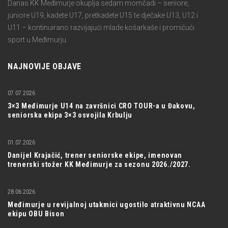
Danas KK Međimurje okuplja sedam momčadi – seniore,
juniore U19, kadete U17, pretkadete U15 te dječake U13, U12 i
U11 – kontinuirano razvijajući mlade košarkaše i promičući
sport u Međimurju.
NAJNOVIJE OBJAVE
07.07.2026
3×3 Međimurje U14 na završnici CRO TOUR-a u Đakovu,
seniorska ekipa 3×3 osvojila Krbulju
01.07.2026
Danijel Krajačić, trener seniorske ekipe, imenovan
trenerski stožer KK Međimurje za sezonu 2026./2027.
28.06.2026
Međimurje u revijalnoj utakmici ugostilo atraktivnu NCAA
ekipu OBU Bison