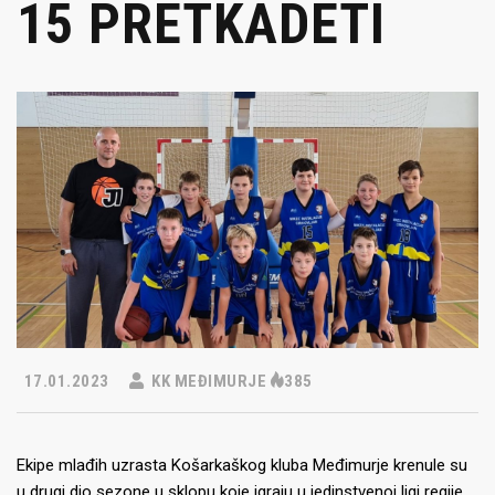
15 PRETKADETI
17.01.2023
KK MEĐIMURJE
385
Ekipe mlađih uzrasta Košarkaškog kluba Međimurje krenule su
u drugi dio sezone u sklopu koje igraju u jedinstvenoj ligi regije