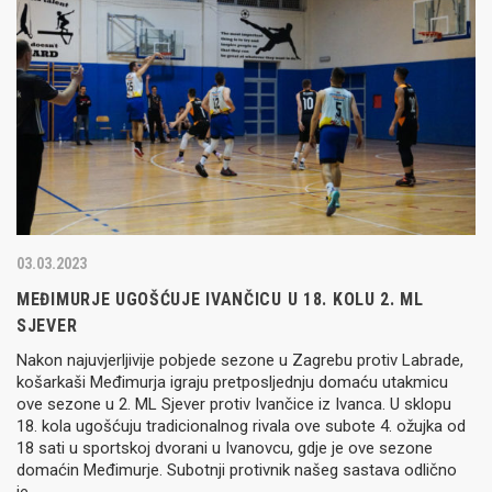
03.03.2023
MEĐIMURJE UGOŠĆUJE IVANČICU U 18. KOLU 2. ML
SJEVER
Nakon najuvjerljivije pobjede sezone u Zagrebu protiv Labrade,
košarkaši Međimurja igraju pretposljednju domaću utakmicu
ove sezone u 2. ML Sjever protiv Ivančice iz Ivanca. U sklopu
18. kola ugošćuju tradicionalnog rivala ove subote 4. ožujka od
18 sati u sportskoj dvorani u Ivanovcu, gdje je ove sezone
domaćin Međimurje. Subotnji protivnik našeg sastava odlično
je…