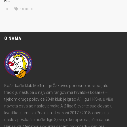
0
18. KOLO
O NAMA
Košarkaški klub Međimurje Čakovec ponosno nosi bogatu
tradiciju nastupa u najvišim rangovima hrvatske košarke –
tijekom druge polovice 90-ih klub je igrao A1 ligu HKS-a, u više
navrata osvajao naslov prvaka A-2 lige Sjever te sudjelovao u
kvalifikacijama za Prvu ligu. U sezoni 2017./2018. osvojen je
naslov prvaka 2. muške lige Sjever, u kojoj se natječe i danas.
Danas KK Međimurje okuplja sedam momčadi – seniore,