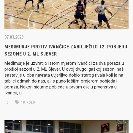
07.03.2023
MEĐIMURJE PROTIV IVANČICE ZABILJEŽILO 12. POBJEDU
SEZONE U 2. ML SJEVER
Međimurje je uzvratilo istom mjerom Ivančici za dva poraza u
prošloj sezoni u 2. ML Sjever. U ovoj drugoligaškoj sezoni naš
sastav je u oba navrata uvjerljivo dobio starog rivala koji je na
tablici odmah do nas, ali s puno lošijim omjerom pobjeda i
poraza. Nakon sigurne pobjede u prvom dijelu prvenstva u
Ivancu, u…
0
18. KOLO