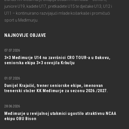
juniore U19, kadete U17, pretkadete U15 te dječake U13, U12 i
U11 – kontinuirano razvijajući mlade košarkaše i promičući
sport u Međimurju.
NAJNOVIJE OBJAVE
07.07.2026
3×3 Međimurje U14 na završnici CRO TOUR-a u Đakovu,
seniorska ekipa 3×3 osvojila Krbulju
01.07.2026
Danijel Krajačić, trener seniorske ekipe, imenovan
trenerski stožer KK Međimurje za sezonu 2026./2027.
28.06.2026
Međimurje u revijalnoj utakmici ugostilo atraktivnu NCAA
ekipu OBU Bison