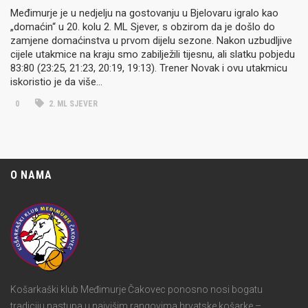
Međimurje je u nedjelju na gostovanju u Bjelovaru igralo kao
„domaćin“ u 20. kolu 2. ML Sjever, s obzirom da je došlo do
zamjene domaćinstva u prvom dijelu sezone. Nakon uzbudljive
cijele utakmice na kraju smo zabilježili tijesnu, ali slatku pobjedu
83:80 (23:25, 21:23, 20:19, 19:13). Trener Novak i ovu utakmicu
iskoristio je da više…
0
2. ML SJEVER
O NAMA
Košarkaški klub Međimurje Čakovec ponosno nosi bogatu
tradiciju nastupa u najvišim rangovima hrvatske košarke –