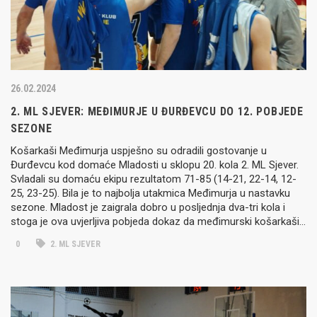
26.02.2024
2. ML SJEVER: MEĐIMURJE U ĐURĐEVCU DO 12. POBJEDE
SEZONE
Košarkaši Međimurja uspješno su odradili gostovanje u
Đurđevcu kod domaće Mladosti u sklopu 20. kola 2. ML Sjever.
Svladali su domaću ekipu rezultatom 71-85 (14-21, 22-14, 12-
25, 23-25). Bila je to najbolja utakmica Međimurja u nastavku
sezone. Mladost je zaigrala dobro u posljednja dva-tri kola i
stoga je ova uvjerljiva pobjeda dokaz da međimurski košarkaši…
0
2. ML SJEVER