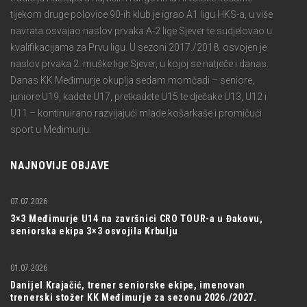
tijekom druge polovice 90-ih klub je igrao A1 ligu HKS-a, u više
navrata osvajao naslov prvaka A-2 lige Sjever te sudjelovao u
kvalifikacijama za Prvu ligu. U sezoni 2017./2018. osvojen je
naslov prvaka 2. muške lige Sjever, u kojoj se natječe i danas.
Danas KK Međimurje okuplja sedam momčadi – seniore,
juniore U19, kadete U17, pretkadete U15 te dječake U13, U12 i
U11 – kontinuirano razvijajući mlade košarkaše i promičući
sport u Međimurju.
NAJNOVIJE OBJAVE
07.07.2026
3×3 Međimurje U14 na završnici CRO TOUR-a u Đakovu,
seniorska ekipa 3×3 osvojila Krbulju
01.07.2026
Danijel Krajačić, trener seniorske ekipe, imenovan
trenerski stožer KK Međimurje za sezonu 2026./2027.