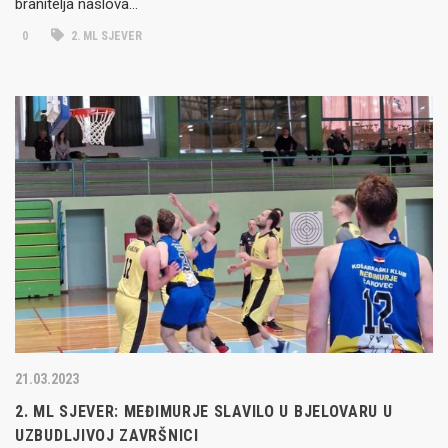
branitelja naslova…
0
2. ML SJEVER
21.03.2023
2. ML SJEVER: MEĐIMURJE SLAVILO U BJELOVARU U
UZBUDLJIVOJ ZAVRŠNICI