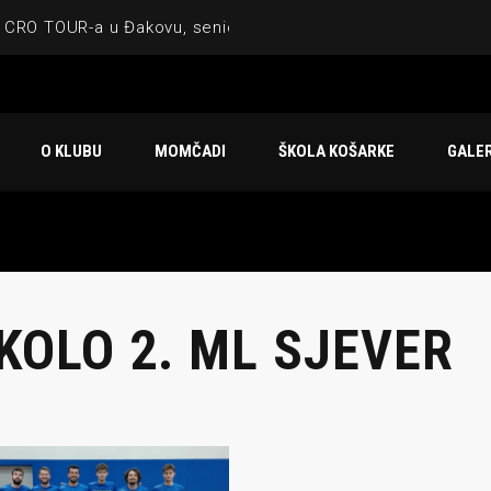
 CRO TOUR-a u Đakovu, seniorska ekipa 3×3 osvojila Krbulju
ske ekipe, imenovan trenerski stožer KK Međimurje za sezonu
 ugostilo atraktivnu NCAA ekipu OBU Bison
O KLUBU
MOMČADI
ŠKOLA KOŠARKE
GALER
Ligi prijateljstva
u Čakovcu
 KOLO 2. ML SJEVER
IJE OBJAVE
MOMČADI