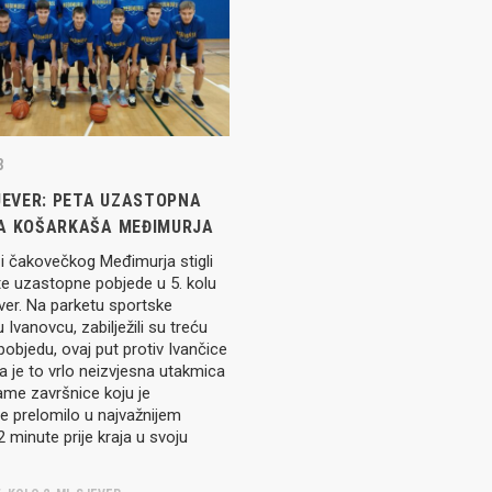
Seniori
murje U14 na završnici CRO
Juniori U19
 Đakovu, seniorska ekipa
ila Krbulju
Kadeti U17
Pretkadeti U15
Dječaci U13
3
rajačić, trener seniorske
menovan trenerski stožer
Dječaci U12
SJEVER: PETA UZASTOPNA
urje za sezonu
27.
A KOŠARKAŠA MEĐIMURJA
Dječaci U11
i čakovečkog Međimurja stigli
te uzastopne pobjede u 5. kolu
ver. Na parketu sportske
e u revijalnoj utakmici
 Ivanovcu, zabilježili su treću
 atraktivnu NCAA ekipu OBU
bjedu, ovaj put protiv Ivančice
la je to vrlo neizvjesna utakmica
ame završnice koju je
e prelomilo u najvažnijem
2 minute prije kraja u svoju
3 Međimurja 2. mjesto u
ateljstva