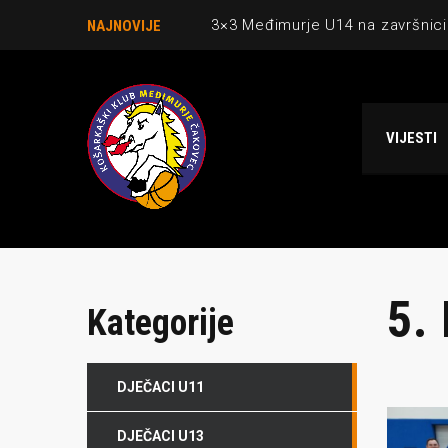
3×3 Međimurje U14 na završnici
NAJNOVIJE
Danijel Krajačić, trener senior
Međimurje u revijalnoj utakmici
VIJESTI
Ekipi U13 Međimurja 2. mjesto u 
NCAA ekipa OBUBISON gostuje 
5.
Kategorije
DJEČACI U11
O NAMA
NAJNOV
DJEČACI U13