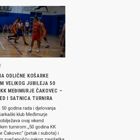
IJE OBJAVE
MOMČADI
Seniori
murje U14 na završnici CRO
Juniori U19
 Đakovu, seniorska ekipa
2
ila Krbulju
Kadeti U17
NA ODLIČNE KOŠARKE
Pretkadeti U15
M VELIKOG JUBILEJA 50
 KK MEĐIMURJE ČAKOVEC –
Dječaci U13
rajačić, trener seniorske
menovan trenerski stožer
ED I SATNICA TURNIRA
Dječaci U12
urje za sezonu
h 50 godina rada i djelovanja
27.
Dječaci U11
šarkaški klub Međimurje
bilježava ovaj vikend
kim turnirom „50 godina KK
 Čakovec“ (petak i subota) i
e u revijalnoj utakmici
m svečanošću nakon završetka
 atraktivnu NCAA ekipu OBU