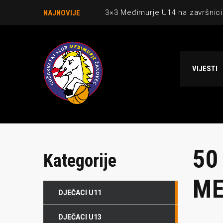
3×3 Međimurje U14 na završnici
NAJNOVIJE
Danijel Krajačić, trener senior
Međimurje u revijalnoj utakmici
VIJESTI
Ekipi U13 Međimurja 2. mjesto u 
NCAA ekipa OBUBISON gostuje 
50
Kategorije
ME
DJEČACI U11
DJEČACI U13