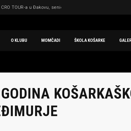
 CRO TOUR-a u Đakovu, seniorska ekipa 3×3 osvojila Krbulju
ske ekipe, imenovan trenerski stožer KK Međimurje za sezonu
 ugostilo atraktivnu NCAA ekipu OBU Bison
O KLUBU
MOMČADI
ŠKOLA KOŠARKE
GALER
Ligi prijateljstva
u Čakovcu
 GODINA KOŠARKAŠK
ĐIMURJE