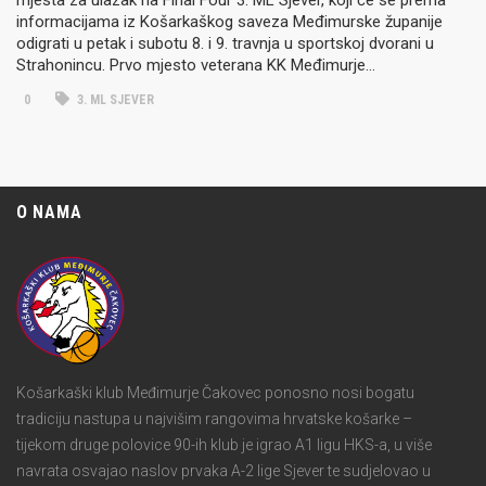
informacijama iz Košarkaškog saveza Međimurske županije
odigrati u petak i subotu 8. i 9. travnja u sportskoj dvorani u
Strahonincu. Prvo mjesto veterana KK Međimurje…
0
3. ML SJEVER
O NAMA
Košarkaški klub Međimurje Čakovec ponosno nosi bogatu
tradiciju nastupa u najvišim rangovima hrvatske košarke –
tijekom druge polovice 90-ih klub je igrao A1 ligu HKS-a, u više
navrata osvajao naslov prvaka A-2 lige Sjever te sudjelovao u