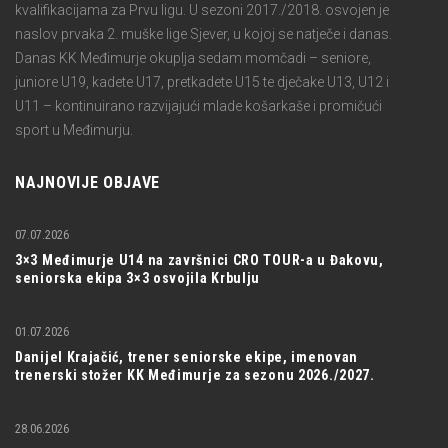
kvalifikacijama za Prvu ligu. U sezoni 2017./2018. osvojen je
naslov prvaka 2. muške lige Sjever, u kojoj se natječe i danas.
Danas KK Međimurje okuplja sedam momčadi – seniore,
juniore U19, kadete U17, pretkadete U15 te dječake U13, U12 i
U11 – kontinuirano razvijajući mlade košarkaše i promičući
sport u Međimurju.
NAJNOVIJE OBJAVE
07.07.2026
3×3 Međimurje U14 na završnici CRO TOUR-a u Đakovu,
seniorska ekipa 3×3 osvojila Krbulju
01.07.2026
Danijel Krajačić, trener seniorske ekipe, imenovan
trenerski stožer KK Međimurje za sezonu 2026./2027.
28.06.2026