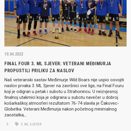
10.04.2022
FINAL FOUR 3. ML SJEVER: VETERANI MEĐIMURJA
PROPUSTILI PRILIKU ZA NASLOV
Naš veteranski sastav Međimurje Wild Boars nije uspio osvojiti
naslov prvaka 3. ML Sjever na završnici ove lige, na Final Fouru
koji je odigran u petak i subotu u Strahonincu. U neizvjesnoj
finalnoj utakmici koja je odigrana u subotu navečer u dobroj
košarkaškoj atmosferi rezultatom 76-74 slavila je Čakovec-
Globetka. Veterani Međimurja nakon početnog minimalnog
zaostatka,…
0
3. ML SJEVER