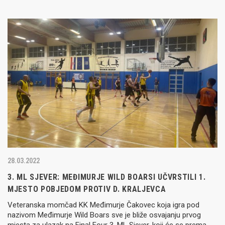
28.03.2022
3. ML SJEVER: MEĐIMURJE WILD BOARSI UČVRSTILI 1.
MJESTO POBJEDOM PROTIV D. KRALJEVCA
Veteranska momčad KK Međimurje Čakovec koja igra pod
nazivom Međimurje Wild Boars sve je bliže osvajanju prvog
mjesta za ulazak na Final Four 3. ML Sjever, koji će se prema