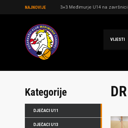
3×3 Međimurje U14 na završnici
NAJNOVIJE
Danijel Krajačić, trener senior
Međimurje u revijalnoj utakmici
VIJESTI
Ekipi U13 Međimurja 2. mjesto u 
NCAA ekipa OBUBISON gostuje 
DR
Kategorije
DJEČACI U11
O NAMA
NAJNOV
DJEČACI U13