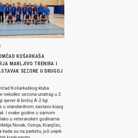
Seniori
murje U14 na završnici CRO
Juniori U19
 Đakovu, seniorska ekipa
ila Krbulju
Kadeti U17
Pretkadeti U15
2
Dječaci U13
rajačić, trener seniorske
OMČAD KOŠARKAŠA
menovan trenerski stožer
Dječaci U12
RJA MARLJIVO TRENIRA I
urje za sezonu
27.
ASTAVAK SEZONE U DRUGOJ
Dječaci U11
čad Košarkaškog kluba
e u revijalnoj utakmici
e nekoliko sezona unatrag u 2.
 atraktivnu NCAA ekipu OBU
i sjever ili bivšoj A-2 ligi
 je u standardnom sastavu kojeg
ali. I svake godine u samom
. Iako u veteranskim godinama
 Matija Novak, Ostoja, Kranjčec,
3 Međimurja 2. mjesto u
pa kada su na parketu, još uvijek
ateljstva
biti konkurentni…