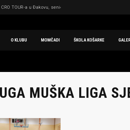
 CRO TOUR-a u Đakovu, seniorska ekipa 3×3 osvojila Krbulju
ske ekipe, imenovan trenerski stožer KK Međimurje za sezonu
 ugostilo atraktivnu NCAA ekipu OBU Bison
O KLUBU
MOMČADI
ŠKOLA KOŠARKE
GALER
Ligi prijateljstva
u Čakovcu
UGA MUŠKA LIGA SJ
IJE OBJAVE
MOMČADI