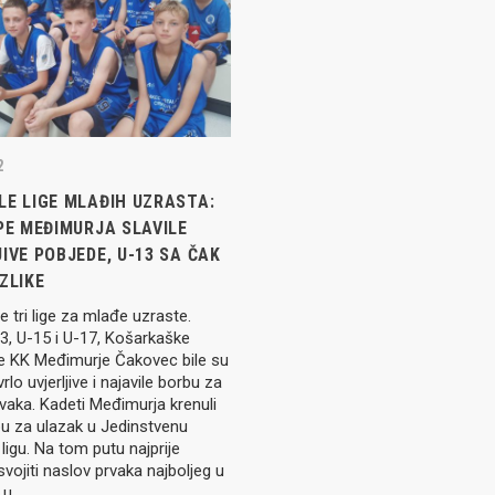
Seniori
murje U14 na završnici CRO
Juniori U19
 Đakovu, seniorska ekipa
ila Krbulju
Kadeti U17
Pretkadeti U15
2
Dječaci U13
rajačić, trener seniorske
LE LIGE MLAĐIH UZRASTA:
menovan trenerski stožer
Dječaci U12
PE MEĐIMURJA SLAVILE
urje za sezonu
27.
IVE POBJEDE, U-13 SA ČAK
Dječaci U11
ZLIKE
e tri lige za mlađe uzraste.
e u revijalnoj utakmici
3, U-15 i U-17, Košarkaške
 atraktivnu NCAA ekipu OBU
e KK Međimurje Čakovec bile su
vrlo uvjerljive i najavile borbu za
vaka. Kadeti Međimurja krenuli
bu za ulazak u Jedinstvenu
ligu. Na tom putu najprije
3 Međimurja 2. mjesto u
svojiti naslov prvaka najboljeg u
ateljstva
 u…