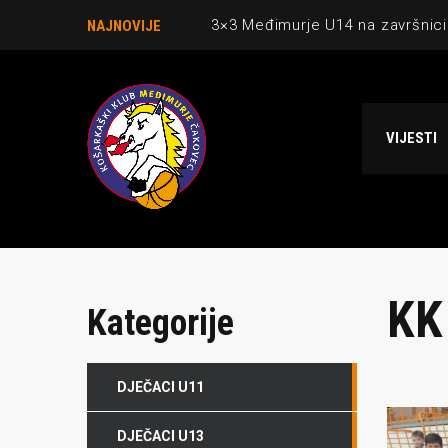
3×3 Međimurje U14 na završnici
NAJNOVIJE
Danijel Krajačić, trener senior
Međimurje u revijalnoj utakmici
VIJESTI
Ekipi U13 Međimurja 2. mjesto u 
NCAA ekipa OBUBISON gostuje 
KK
Kategorije
DJEČACI U11
O NAMA
NAJNOV
DJEČACI U13