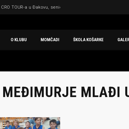
 CRO TOUR-a u Đakovu, seniorska ekipa 3×3 osvojila Krbulju
ske ekipe, imenovan trenerski stožer KK Međimurje za sezonu
 ugostilo atraktivnu NCAA ekipu OBU Bison
O KLUBU
MOMČADI
ŠKOLA KOŠARKE
GALER
Ligi prijateljstva
u Čakovcu
 MEĐIMURJE MLAĐI 
IJE OBJAVE
MOMČADI