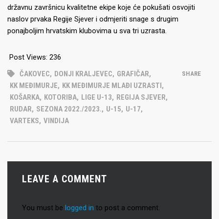
državnu završnicu kvalitetne ekipe koje će pokušati osvojiti
naslov prvaka Regije Sjever i odmjeriti snage s drugim
ponajboljim hrvatskim klubovima u sva tri uzrasta.
Post Views:
236
ČAKOVEC
,
DONJI KRALJEVEC
,
GRAFIČAR
,
SHARE
KK MEĐIMURJE
,
KK MEĐIMURJE MLAĐI UZRASTI
,
KOŠARKA
,
KOTORIBA
,
LIGE U-13
,
REGIJA SJEVER
,
RUDAR
,
SEZONA 2022./2023.
,
U-15
,
U-17
,
VARTEKS
,
VINDIJA
LEAVE A COMMENT
You must be
logged in
to post a comment.