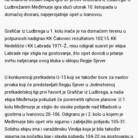
Ludbrežanim Međimurje igra idući utorak 10. listopada u
domaćoj dvorani, najvjerojatnije opet u Ivanovcu.
Grafičar iz Ludbrega u 1. kolu inače je na domaćem terenu u
potpunosti nadigrao KK Čakovec rezultatom 102:15. KK
Nedelišće i KK Labrada 1971-Ž., nisu odigrali susret jer ekipa
Labrade nije stigla na gostovanje, što opet dovodi u pitanje
svrhu natjecanja ovog kluba u sklopu Regije Sjever.
U konkurenciji pretkadeta U-15 koji se također bore za naslov
prvaka koji će predstavljati Regiju Sjever u Jedinstvenoj
pretkadetskoj ligi prvi favorit je Grafičar iz Ludbrega, a naša
ekipa Međimurja pokušati će poremetiti njihove planove. U 1.
kolu Međimurje je stiglo do visoke pobjede nad Mladosti u
gostima u Ivanovcu 20-106. Odigrano je i 2. kolo u kojem je
Međimurje bilo opet vrlo sigurno i zabilježilo pobjedu 105-31.
Solidnu ekipu ima i varaždinsku Vindija koja je bila također
sigurna na početku lige i slavila pobjedu 104-22 na gostovanju u