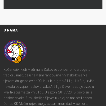
O NAMA
Košarkaški klub Međimurje Čakovec ponosno nosi bogatu
tradiciju nastupa u najvišim rangovima hrvatske košarke –
tijekom druge polovice 90-ih klub je igrao A1 ligu HKS-a, u više
navrata osvajao naslov prvaka A-2 lige Sjever te sudjelovao u
kvalifikacijama za Prvu ligu. U sezoni 2017./2018. osvojen je
naslov prvaka 2. muške lige Sjever, u kojoj se natječe i danas.
Danas KK Međimurje okuplja sedam momčadi – seniore,