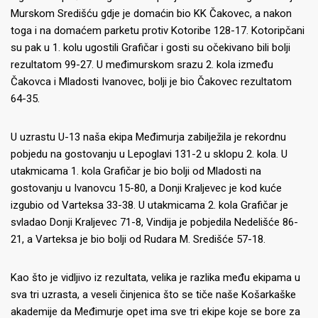
Murskom Središću gdje je domaćin bio KK Čakovec, a nakon
toga i na domaćem parketu protiv Kotoribe 128-17. Kotoripčani
su pak u 1. kolu ugostili Grafičar i gosti su očekivano bili bolji
rezultatom 99-27. U međimurskom srazu 2. kola između
Čakovca i Mladosti Ivanovec, bolji je bio Čakovec rezultatom
64-35.
U uzrastu U-13 naša ekipa Međimurja zabilježila je rekordnu
pobjedu na gostovanju u Lepoglavi 131-2 u sklopu 2. kola. U
utakmicama 1. kola Grafičar je bio bolji od Mladosti na
gostovanju u Ivanovcu 15-80, a Donji Kraljevec je kod kuće
izgubio od Varteksa 33-38. U utakmicama 2. kola Grafičar je
svladao Donji Kraljevec 71-8, Vindija je pobjedila Nedelišće 86-
21, a Varteksa je bio bolji od Rudara M. Središće 57-18.
Kao što je vidljivo iz rezultata, velika je razlika među ekipama u
sva tri uzrasta, a veseli činjenica što se tiče naše Košarkaške
akademije da Međimurje opet ima sve tri ekipe koje se bore za