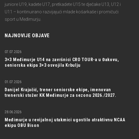
juniore U19, kadete U17, pretkadete U15 te dječake U13, U12 i
U11 – kontinuirano razvijajući mlade košarkaše i promičući
sport u Međimurju.
NAJNOVIJE OBJAVE
07.07.2026
3×3 Međimurje U14 na završnici CRO TOUR-a u Đakovu,
seniorska ekipa 3×3 osvojila Krbulju
01.07.2026
Danijel Krajačić, trener seniorske ekipe, imenovan
trenerski stožer KK Međimurje za sezonu 2026./2027.
28.06.2026
Međimurje u revijalnoj utakmici ugostilo atraktivnu NCAA
ekipu OBU Bison