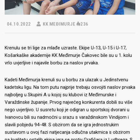
04.10.2022
KK MEĐIMURJE
236
Krenulu se tri lige za mlađe uzraste. Ekipe U-13, U-15 i U-17,
Košarkaške akademije KK Međimurje Čakovec bile su u 1. kolu
vrlo uvjerljive i najavile borbu za naslov prvaka.
Kadeti Međimurja krenuli su u borbu za ulazak u Jedinstvenu
kadetsku ligu. Na tom putu najprije trebaju osvojiti naslov prvaka
najboljeg u Skupini A u kojoj su klubovi iz Međimurske i
Varaždinske županije. Prvog najvećeg konkurenta dobili su više
nego uvjerljivo. U susretu koji je odigran u sportskoj dvorani u
Ivanovcu bili su nadmoćni u srazu s varaždinskom Vindijom i
slavili pobjedu 94-48. S obzirom da se igra jednostrukim
sustavom u ovoj fazi natjecanja odlučna utakmica s obzirom
na kvalitetu ostalih ekipa igra se protiv Grafičara iz Ludbrega. S