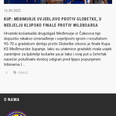
16.09.2022
KUP: MEĐIMURJE UVJERLJIVO PROTIV GLOBETKE, U
NEDJELJU KLUPSKO FINALE PROTIV WILDBOARSA
Hrvatski košarkaški drugoligaš Međimurje iz Čakovca nije
dopustio nikakvo iznenađenje i uvjerljivom igrom i rezultatom
95-70 u gradskom derbiju protiv Globetke izborio je finale Kupa
KS Međimurske županije. Iako su utakmice gradskih rivala uvijek
zanimljive za ljubitelje košarke pa je tako i ovaj put u četvrtak
navečer polufinalni dvoboj odigran pred lijepo popunjenim
tribinama I….
0
FINALE
O NAMA