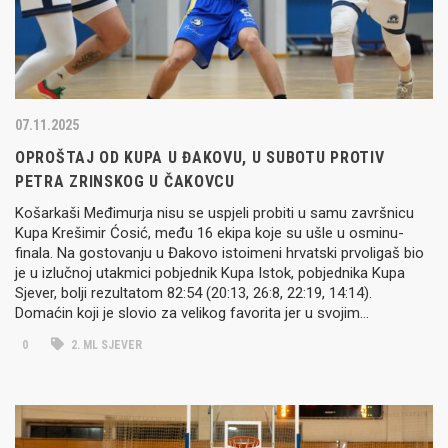
07.11.2025
OPROŠTAJ OD KUPA U ĐAKOVU, U SUBOTU PROTIV
PETRA ZRINSKOG U ČAKOVCU
Košarkaši Međimurja nisu se uspjeli probiti u samu završnicu
Kupa Krešimir Ćosić, među 16 ekipa koje su ušle u osminu-
finala. Na gostovanju u Đakovo istoimeni hrvatski prvoligaš bio
je u izlučnoj utakmici pobjednik Kupa Istok, pobjednika Kupa
Sjever, bolji rezultatom 82:54 (20:13, 26:8, 22:19, 14:14).
Domaćin koji je slovio za velikog favorita jer u svojim…
0
2. ML SJEVER