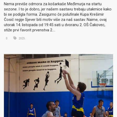
Nema previše odmora za košarkaše Međimurja na startu
sezone. I to je dobro, jer našem sastavu trebaju utakmice kako
bi se podigla forma. Zasigurno će polufinale Kupa Krešimir
Ćosić regije Sjever biti motiv više za naš sastav. Naime, ovaj
utorak 14. listopada od 19:45 sati u dvoranu 2. OŠ Čakovec,
stiže prvi favorit prvenstva 2….
0
2025.