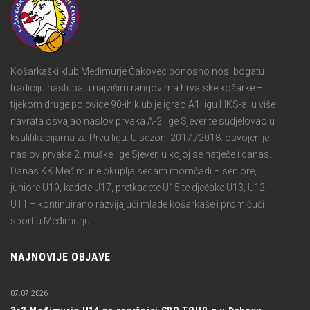
Košarkaški klub Međimurje Čakovec ponosno nosi bogatu
tradiciju nastupa u najvišim rangovima hrvatske košarke –
tijekom druge polovice 90-ih klub je igrao A1 ligu HKS-a, u više
navrata osvajao naslov prvaka A-2 lige Sjever te sudjelovao u
kvalifikacijama za Prvu ligu. U sezoni 2017./2018. osvojen je
naslov prvaka 2. muške lige Sjever, u kojoj se natječe i danas.
Danas KK Međimurje okuplja sedam momčadi – seniore,
juniore U19, kadete U17, pretkadete U15 te dječake U13, U12 i
U11 – kontinuirano razvijajući mlade košarkaše i promičući
sport u Međimurju.
NAJNOVIJE OBJAVE
07.07.2026