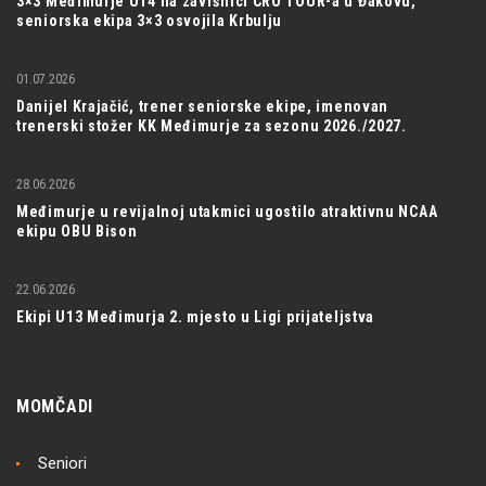
3×3 Međimurje U14 na završnici CRO TOUR-a u Đakovu,
seniorska ekipa 3×3 osvojila Krbulju
01.07.2026
Danijel Krajačić, trener seniorske ekipe, imenovan
trenerski stožer KK Međimurje za sezonu 2026./2027.
28.06.2026
Međimurje u revijalnoj utakmici ugostilo atraktivnu NCAA
ekipu OBU Bison
22.06.2026
Ekipi U13 Međimurja 2. mjesto u Ligi prijateljstva
MOMČADI
Seniori