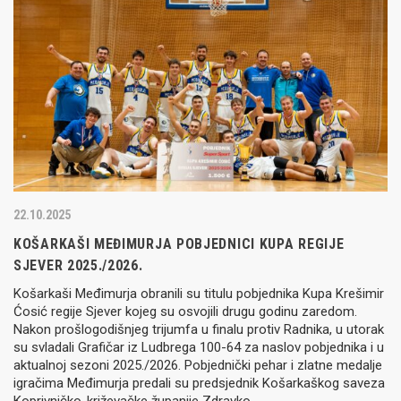
22.10.2025
KOŠARKAŠI MEĐIMURJA POBJEDNICI KUPA REGIJE
SJEVER 2025./2026.
Košarkaši Međimurja obranili su titulu pobjednika Kupa Krešimir
Ćosić regije Sjever kojeg su osvojili drugu godinu zaredom.
Nakon prošlogodišnjeg trijumfa u finalu protiv Radnika, u utorak
su svladali Grafičar iz Ludbrega 100-64 za naslov pobjednika i u
aktualnoj sezoni 2025./2026. Pobjednički pehar i zlatne medalje
igračima Međimurja predali su predsjednik Košarkaškog saveza
Koprivničko-križevačke županije Zdravko…