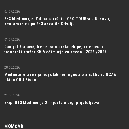
07.07.2026
3×3 Međimurje U14 na završnici CRO TOUR-a u Đakovu,
seniorska ekipa 3×3 osvojila Krbulju
01.07.2026
Danijel Krajačić, trener seniorske ekipe, imenovan
trenerski stožer KK Međimurje za sezonu 2026./2027.
28.06.2026
Međimurje u revijalnoj utakmici ugostilo atraktivnu NCAA
ekipu OBU Bison
22.06.2026
Ekipi U13 Međimurja 2. mjesto u Ligi prijateljstva
MOMČADI