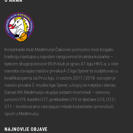
O NAMA
Košarkaški klub Međimurje Čakovec ponosno nosi bogatu
tradiciju nastupa u najvišim rangovima hrvatske košarke –
tijekom druge polovice 90-ih klub je igrao A1 ligu HKS-a, u više
navrata osvajao naslov prvaka A-2 lige Sjever te sudjelovao u
kvalifikacijama za Prvu ligu. U sezoni 2017./2018. osvojen je
naslov prvaka 2. muške lige Sjever, u kojoj se natječe i danas.
Danas KK Međimurje okuplja sedam momčadi – seniore,
juniore U19, kadete U17, pretkadete U15 te dječake U13, U12 i
U11 – kontinuirano razvijajući mlade košarkaše i promičući
sport u Međimurju.
NAJNOVIJE OBJAVE