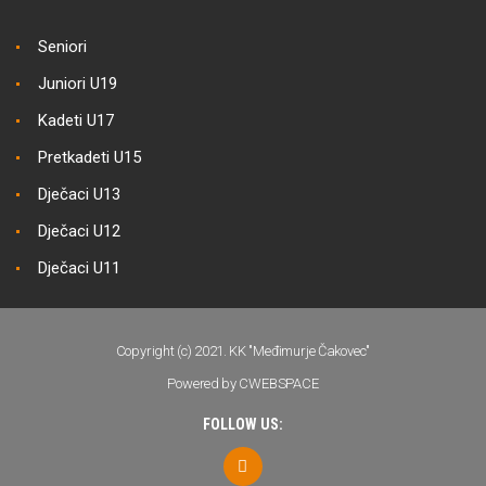
Seniori
Juniori U19
Kadeti U17
Pretkadeti U15
Dječaci U13
Dječaci U12
Dječaci U11
Copyright (c) 2021. KK "Međimurje Čakovec"
Powered by CWEBSPACE
FOLLOW US: