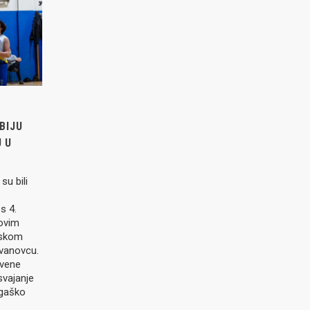
BIJU
 U
u bili
s 4.
novim
nskom
Ivanovcu.
tvene
svajanje
igaško