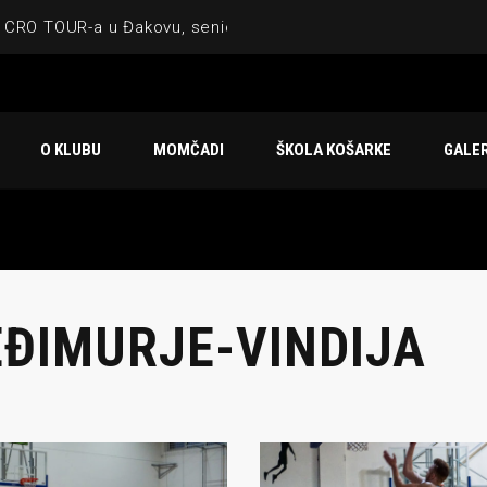
 CRO TOUR-a u Đakovu, seniorska ekipa 3×3 osvojila Krbulju
ske ekipe, imenovan trenerski stožer KK Međimurje za sezonu
 ugostilo atraktivnu NCAA ekipu OBU Bison
O KLUBU
MOMČADI
ŠKOLA KOŠARKE
GALER
Ligi prijateljstva
u Čakovcu
ĐIMURJE-VINDIJA
IJE OBJAVE
MOMČADI