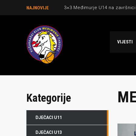
3×3 Međimurje U14 na završnici
NAJNOVIJE
Danijel Krajačić, trener senior
Međimurje u revijalnoj utakmici
VIJESTI
Ekipi U13 Međimurja 2. mjesto u 
NCAA ekipa OBUBISON gostuje 
ME
Kategorije
DJEČACI U11
O NAMA
NAJNOV
DJEČACI U13