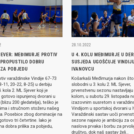
Seniori
murje U14 na završnici CRO
Juniori U19
 Đakovu, seniorska ekipa
ila Krbulju
Kadeti U17
Pretkadeti U15
2
28.10.2022
Dječaci U13
rajačić, trener seniorske
JEVER: MEĐIMURJE PROTIV
U 4. KOLU MEĐIMURJE U DER
menovan trenerski stožer
Dječaci U12
urje za sezonu
 PROPUSTILO DOBRU
SUSJEDA UGOŠĆUJE VINDIJU
27.
 ZA POBJEDU
IVANOVCU
Dječaci U11
tiv varaždinske Vindije 67-73
Košarkaši Međimurja nakon što s
8-11, 20-22, 8-25) u derbiju
slobodni u 3. kolu 2. ML Sjever,
e u revijalnoj utakmici
. kola 2. ML Sjever koji je
prvenstvenu sezonu nastavljaju 
 atraktivnu NCAA ekipu OBU
 gotovo ispunjenoj dvorani u
kolom, u subotu 29. listopada 
(blizu 200 gledatelja), teško je
izazovnim susretom s varaždi
čima i stručnom stožeru našeg
Vindijom u sportskoj dvorani u 
a. Posebice zbog dominacije na
Varaždinski sastav uoči prvens
gotovo tri četvrtine. Iako je
sezone najavio je ambiciju za o
3 Međimurja 2. mjesto u
a dobra prilika za pobjedu,
naslova prvaka i borbu za prvol
ateljstva
društvo, dok naš sastav želi…