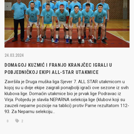
24.03.2024
DOMAGOJ KUZMIĆ I FRANJO KRANJČEC IGRALI U
POBJEDNIČKOJ EKIPI ALL-STAR UTAKMICE
Završila je Druga muška liga Sjever 7. ALL STAR utakmicom u
kojoj su u dvije ekipe zaigrali ponajbolji igrači ove sezone iz svih
klubova lige. Domaćin utakmice bio je prvak lige Podravac iz
Virja. Pobjedu je slavila NEPARNA selekcija lige (klubovi koji su
zauzeli neparne pozicije na tablici) protiv Parne rezultatom 112-
93. Za Neparnu selekciju…
0
2