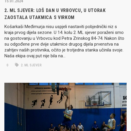
15.01.2024
2. ML SJEVER: LOŠ DAN U VRBOVCU, U UTORAK
ZAOSTALA UTAKMICA S VIRKOM
Košarkaši Međimurja nisu uspjeli nastaviti pobjednički niz s
kraja prvog dijela sezone. U 14. kolu 2. ML sjever poraženi smo
na gostovanju u Vrbovcu kod Petra Zrinskog 84-74. Nakon što
su odgođene prve dvije utakmice drugog dijela prvenstva na
zahtjev naših protivnika, očito je trotjedna stanka učinila svoje.
Naša ekipa ovaj put nije bila na…
0
2. ML SJEVER