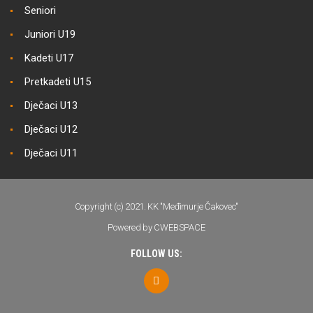
Seniori
Juniori U19
Kadeti U17
Pretkadeti U15
Dječaci U13
Dječaci U12
Dječaci U11
Copyright (c) 2021. KK "Međimurje Čakovec"
Powered by CWEBSPACE
FOLLOW US: