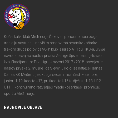
Košarkaški klub Međimurje Čakovec ponosno nosi bogatu
tradiciju nastupa u najvišim rangovima hrvatske košarke –
tijekom druge polovice 90-ih klub je igrao A1 ligu HKS-a, u više
navrata osvajao naslov prvaka A-2 lige Sjever te sudjelovao u
kvalifikacijama za Prvu ligu. U sezoni 2017./2018. osvojen je
naslov prvaka 2. muške lige Sjever, u kojoj se natječe i danas.
Danas KK Međimurje okuplja sedam momčadi – seniore,
juniore U19, kadete U17, pretkadete U15 te dječake U13, U12 i
U11 – kontinuirano razvijajući mlade košarkaše i promičući
sport u Međimurju.
NAJNOVIJE OBJAVE