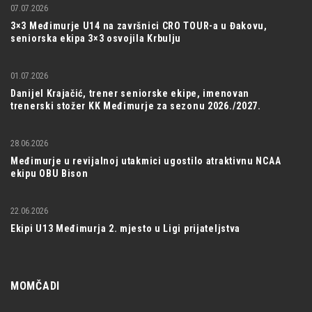
07.07.2026
3×3 Međimurje U14 na završnici CRO TOUR-a u Đakovu,
seniorska ekipa 3×3 osvojila Krbulju
01.07.2026
Danijel Krajačić, trener seniorske ekipe, imenovan
trenerski stožer KK Međimurje za sezonu 2026./2027.
28.06.2026
Međimurje u revijalnoj utakmici ugostilo atraktivnu NCAA
ekipu OBU Bison
22.06.2026
Ekipi U13 Međimurja 2. mjesto u Ligi prijateljstva
MOMČADI