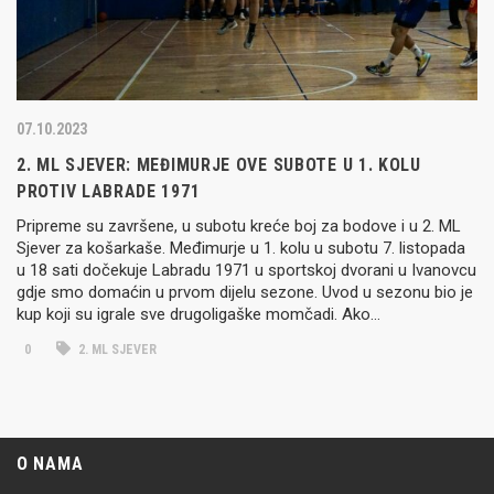
07.10.2023
2. ML SJEVER: MEĐIMURJE OVE SUBOTE U 1. KOLU
PROTIV LABRADE 1971
Pripreme su završene, u subotu kreće boj za bodove i u 2. ML
Sjever za košarkaše. Međimurje u 1. kolu u subotu 7. listopada
u 18 sati dočekuje Labradu 1971 u sportskoj dvorani u Ivanovcu
gdje smo domaćin u prvom dijelu sezone. Uvod u sezonu bio je
kup koji su igrale sve drugoligaške momčadi. Ako…
0
2. ML SJEVER
O NAMA