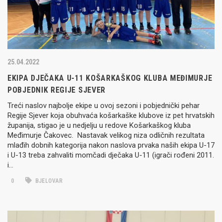
25.04.2022
EKIPA DJEČAKA U-11 KOŠARKAŠKOG KLUBA MEĐIMURJE
POBJEDNIK REGIJE SJEVER
Treći naslov najbolje ekipe u ovoj sezoni i pobjednički pehar
Regije Sjever koja obuhvaća košarkaške klubove iz pet hrvatskih
županija, stigao je u nedjelju u redove Košarkaškog kluba
Međimurje Čakovec. Nastavak velikog niza odličnih rezultata
mlađih dobnih kategorija nakon naslova prvaka naših ekipa U-17
i U-13 treba zahvaliti momčadi dječaka U-11 (igrači rođeni 2011.
i…
0
BJELOVAR