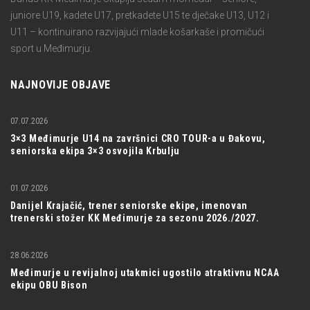
juniore U19, kadete U17, pretkadete U15 te dječake U13, U12 i
U11 – kontinuirano razvijajući mlade košarkaše i promičući
sport u Međimurju.
NAJNOVIJE OBJAVE
07.07.2026
3×3 Međimurje U14 na završnici CRO TOUR-a u Đakovu,
seniorska ekipa 3×3 osvojila Krbulju
01.07.2026
Danijel Krajačić, trener seniorske ekipe, imenovan
trenerski stožer KK Međimurje za sezonu 2026./2027.
28.06.2026
Međimurje u revijalnoj utakmici ugostilo atraktivnu NCAA
ekipu OBU Bison