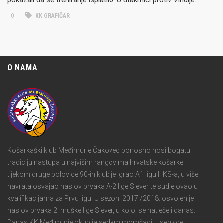
0
KK GRAFIČAR
O NAMA
Košarkaški klub Međimurje Čakovec ponosno nosi bogatu
tradiciju nastupa u najvišim rangovima hrvatske košarke –
tijekom druge polovice 90-ih klub je igrao A1 ligu HKS-a, u više
navrata osvajao naslov prvaka A-2 lige Sjever te sudjelovao u
kvalifikacijama za Prvu ligu. U sezoni 2017./2018. osvojen je
naslov prvaka 2. muške lige Sjever, u kojoj se natječe i danas.
Danas KK Međimurje okuplja sedam momčadi – seniore,