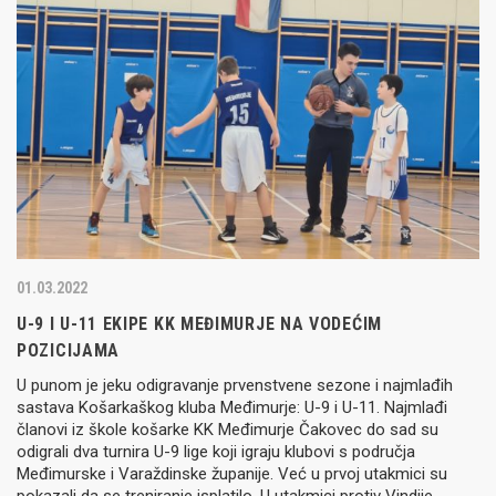
01.03.2022
U-9 I U-11 EKIPE KK MEĐIMURJE NA VODEĆIM
POZICIJAMA
U punom je jeku odigravanje prvenstvene sezone i najmlađih
sastava Košarkaškog kluba Međimurje: U-9 i U-11. Najmlađi
članovi iz škole košarke KK Međimurje Čakovec do sad su
odigrali dva turnira U-9 lige koji igraju klubovi s područja
Međimurske i Varaždinske županije. Već u prvoj utakmici su
pokazali da se treniranje isplatilo. U utakmici protiv Vindije…