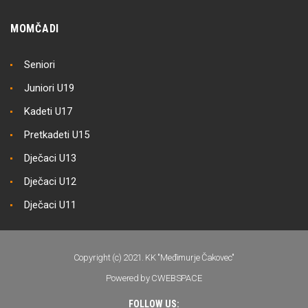
MOMČADI
Seniori
Juniori U19
Kadeti U17
Pretkadeti U15
Dječaci U13
Dječaci U12
Dječaci U11
Copyright (c) 2021. KK "Međimurje Čakovec"
Powered by CWEBSPACE
FOLLOW US: