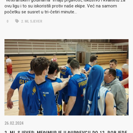
ovu ligu i to su iskoristili protiv naše ekipe. Već na samom
početku se susret u tri-četiri minute…
0
2. ML SJEVER
26.02.2024
2. ML SJEVER: MEĐIMURJE U ĐURĐEVCU DO 12. POBJEDE