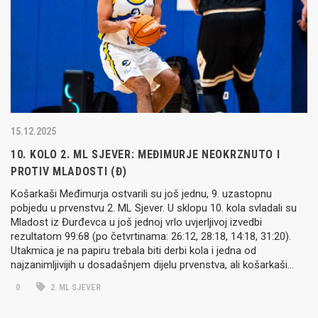
15.12.2025
10. KOLO 2. ML SJEVER: MEĐIMURJE NEOKRZNUTO I
PROTIV MLADOSTI (Đ)
Košarkaši Međimurja ostvarili su još jednu, 9. uzastopnu
pobjedu u prvenstvu 2. ML Sjever. U sklopu 10. kola svladali su
Mladost iz Đurđevca u još jednoj vrlo uvjerljivoj izvedbi
rezultatom 99:68 (po četvrtinama: 26:12, 28:18, 14:18, 31:20).
Utakmica je na papiru trebala biti derbi kola i jedna od
najzanimljivijih u dosadašnjem dijelu prvenstva, ali košarkaši…
0
2. ML SJEVER