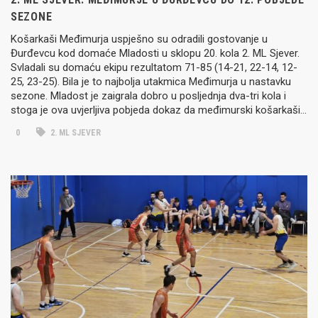
SEZONE
Košarkaši Međimurja uspješno su odradili gostovanje u
Đurđevcu kod domaće Mladosti u sklopu 20. kola 2. ML Sjever.
Svladali su domaću ekipu rezultatom 71-85 (14-21, 22-14, 12-
25, 23-25). Bila je to najbolja utakmica Međimurja u nastavku
sezone. Mladost je zaigrala dobro u posljednja dva-tri kola i
stoga je ova uvjerljiva pobjeda dokaz da međimurski košarkaši…
0
2. ML SJEVER