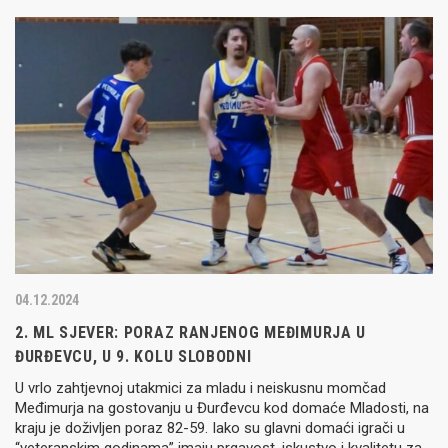
04.12.2024
2. ML SJEVER: PORAZ RANJENOG MEĐIMURJA U
ĐURĐEVCU, U 9. KOLU SLOBODNI
U vrlo zahtjevnoj utakmici za mladu i neiskusnu momčad
Međimurja na gostovanju u Đurđevcu kod domaće Mladosti, na
kraju je doživljen poraz 82-59. Iako su glavni domaći igrači u
“veteranskim godinama” imaju prgavost, iskustvo i kvalitetu za