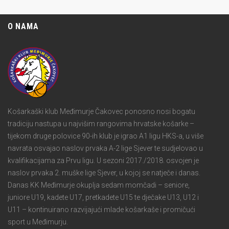
O NAMA
Košarkaški klub Međimurje Čakovec ponosno nosi bogatu
tradiciju nastupa u najvišim rangovima hrvatske košarke –
tijekom druge polovice 90-ih klub je igrao A1 ligu HKS-a, u više
navrata osvajao naslov prvaka A-2 lige Sjever te sudjelovao u
kvalifikacijama za Prvu ligu. U sezoni 2017./2018. osvojen je
naslov prvaka 2. muške lige Sjever, u kojoj se natječe i danas.
Danas KK Međimurje okuplja sedam momčadi – seniore,
juniore U19, kadete U17, pretkadete U15 te dječake U13, U12 i
U11 – kontinuirano razvijajući mlade košarkaše i promičući
sport u Međimurju.