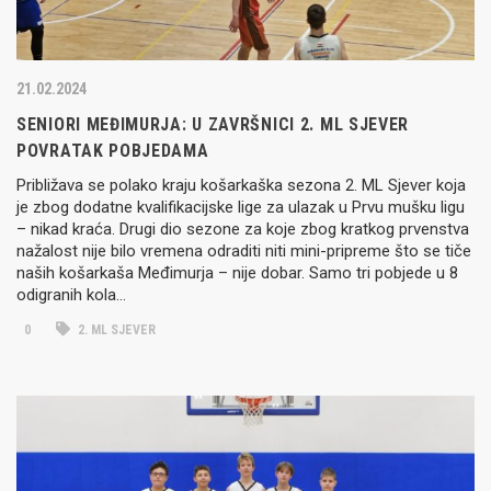
21.02.2024
SENIORI MEĐIMURJA: U ZAVRŠNICI 2. ML SJEVER
POVRATAK POBJEDAMA
Približava se polako kraju košarkaška sezona 2. ML Sjever koja
je zbog dodatne kvalifikacijske lige za ulazak u Prvu mušku ligu
– nikad kraća. Drugi dio sezone za koje zbog kratkog prvenstva
nažalost nije bilo vremena odraditi niti mini-pripreme što se tiče
naših košarkaša Međimurja – nije dobar. Samo tri pobjede u 8
odigranih kola…
0
2. ML SJEVER