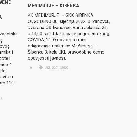
TVENE
MEĐIMURJE – ŠIBENKA
KK MEĐIMURJE – GKK ŠIBENKA
A
ODGOĐENO 30. siječnja 2022. u Ivanovcu,
Dvorana OŠ Ivanovec, Bana Jelačića 26,
u 14,00 sati. Utakmica je odgođena zbog
 kadetske
COVIDA-19. O novom terminu
eg
odigravanja utakmice Međimurje –
 ovog
Šibenka 3. kola JKL pravodobno ćemo
amike i
obavijestiti javnost.
bote i
mice 4.
0
JKL 2021./2022.
ođer
lavila u
tom 110-
GA