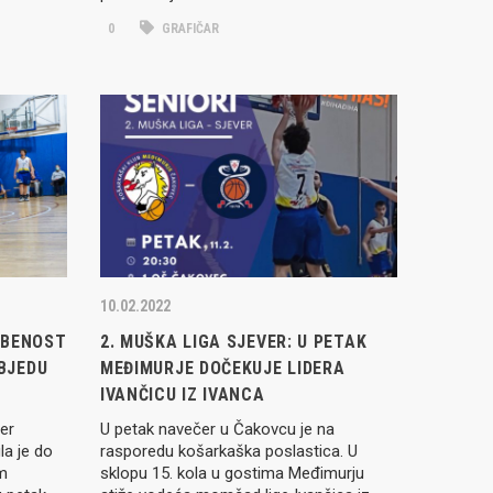
0
GRAFIČAR
10.02.2022
ORBENOST
2. MUŠKA LIGA SJEVER: U PETAK
BJEDU
MEĐIMURJE DOČEKUJE LIDERA
IVANČICU IZ IVANCA
er
U petak navečer u Čakovcu je na
la je do
rasporedu košarkaška poslastica. U
im
sklopu 15. kola u gostima Međimurju