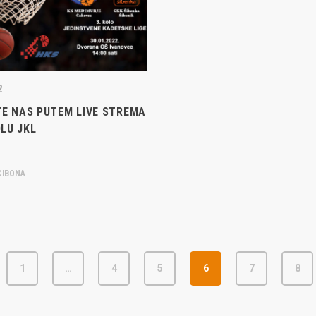
Pretkadeti U15
Dječaci U13
rajačić, trener seniorske
menovan trenerski stožer
Dječaci U12
urje za sezonu
27.
Dječaci U11
2
TE NAS PUTEM LIVE STREMA
e u revijalnoj utakmici
OLU JKL
 atraktivnu NCAA ekipu OBU
IBONA
3 Međimurja 2. mjesto u
ateljstva
1
…
4
5
6
7
8