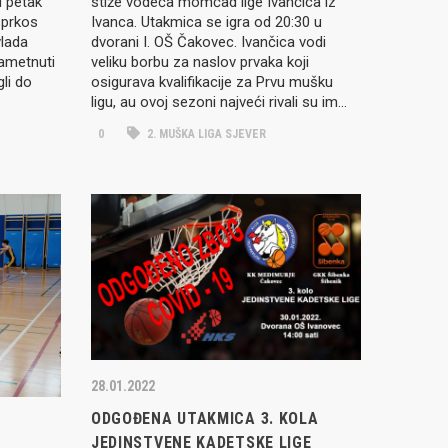
u petak
stiže vodeća momčad lige Ivančica iz
sprkos
Ivanca. Utakmica se igra od 20:30 u
vlada
dvorani I. OŠ Čakovec. Ivančica vodi
nametnuti
veliku borbu za naslov prvaka koji
gli do
osigurava kvalifikacije za Prvu mušku
ligu, au ovoj sezoni najveći rivali su im…
0
2. MUŠKA LIGA SJEVER
28.01.2022
ODGOĐENA UTAKMICA 3. KOLA
JEDINSTVENE KADETSKE LIGE