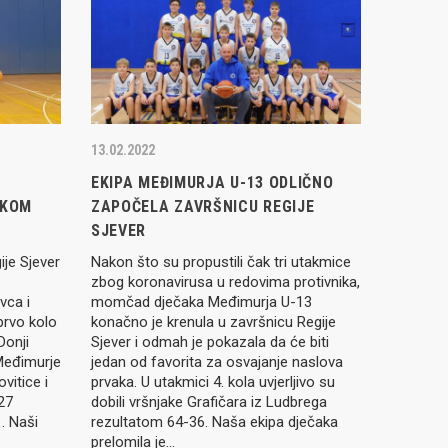
13.02.2022
EKIPA MEĐIMURJA U-13 ODLIČNO
OKOM
ZAPOČELA ZAVRŠNICU REGIJE
SJEVER
ije Sjever
Nakon što su propustili čak tri utakmice
zbog koronavirusa u redovima protivnika,
vca i
momčad dječaka Međimurja U-13
prvo kolo
konačno je krenula u završnicu Regije
Donji
Sjever i odmah je pokazala da će biti
 Međimurje
jedan od favorita za osvajanje naslova
ovitice i
prvaka. U utakmici 4. kola uvjerljivo su
+27
dobili vršnjake Grafičara iz Ludbrega
. Naši
rezultatom 64-36. Naša ekipa dječaka
prelomila je…