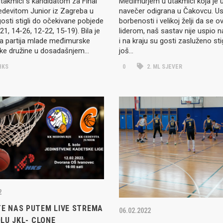
utakmici s kandidatom za Final
Međimurjem u utakmici koja je 
edevitom Junior iz Zagreba u
navečer odigrana u Čakovcu. U
gosti stigli do očekivane pobjede
borbenosti i velikoj želji da se o
21, 14-26, 12-22, 15-19). Bila je
liderom, naš sastav nije uspio 
ja partija mlade međimurske
i na kraju su gosti zasluženo sti
ke družine u dosadašnjem…
još…
HKS
0
2. ML SJEVER
2
TE NAS PUTEM LIVE STREMA
06.02.2022
KOLU JKL- CLONE