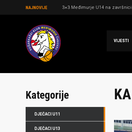
3×3 Međimurje U14 na završnici
NAJNOVIJE
Danijel Krajačić, trener senior
Međimurje u revijalnoj utakmici
VIJESTI
Ekipi U13 Međimurja 2. mjesto u 
NCAA ekipa OBUBISON gostuje 
KA
Kategorije
DJEČACI U11
DJEČACI U13