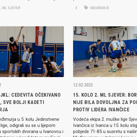
. ML SJEVER
0
MEĐIMURJE
2
12.02.2022
 JKL: CEDEVITA OČEKIVANO
15. KOLO 2. ML SJEVER: B
, SVE BOLJI KADETI
NIJE BILA DOVOLJNA ZA PO
RJA
PROTIV LIDERA IVANČICE
đimurja u 5. kolu Jedinstvene
Vodeća ekipa 2. muške lige Sjev
lige, odigrali su se u lijepom
Ivančica iz Ivanca u 15. kolu stig
 sportskih dvorana u Ivanovcu i
pobjede 71-85 u susretu s naš