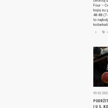
četvrtoj 
Four – C
kojoj su 
48-88 (7-
to najbol
košarkaš
0
09.02.202
PODRŽI
I U 5. 