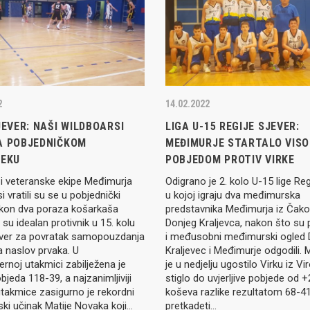
2
14.02.2022
JEVER: NAŠI WILDBOARSI
LIGA U-15 REGIJE SJEVER:
A POBJEDNIČKOM
MEĐIMURJE STARTALO VIS
JEKU
POBJEDOM PROTIV VIRKE
i veteranske ekipe Međimurja
Odigrano je 2. kolo U-15 lige Reg
i vratili su se u pobjednički
u kojoj igraju dva međimurska
akon dva poraza košarkaša
predstavnika Međimurja iz Čako
i su idealan protivnik u 15. kolu
Donjeg Kraljevca, nakon što su 
ever za povratak samopouzdanja
i međusobni međimurski ogled 
a naslov prvaka. U
Kraljevec i Međimurje odgodili.
rnoj utakmici zabilježena je
je u nedjelju ugostilo Virku iz Vir
bjeda 118-39, a najzanimljiviji
stiglo do uvjerljive pobjede od 
 utakmice zasigurno je rekordni
koševa razlike rezultatom 68-41
ki učinak Matije Novaka koji…
pretkadeti…