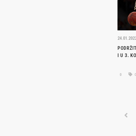
Košarkaški klub Međimurje Čakovec
01.07.2026
ponosno nosi bogatu tradiciju
Danijel K
ekipe, i
nastupa u najvišim rangovima
KK Međim
hrvatske košarke – tijekom druge
2026./20
polovice 90-ih klub je igrao A1 ligu
24.01.202
HKS-a, u više navrata osvajao naslov
28.06.2026
prvaka A-2 lige Sjever te sudjelovao u
PODRŽI
Međimurj
kvalifikacijama za Prvu ligu. U sezoni
I U 3. K
ugostilo
2017./2018. osvojen je naslov prvaka
Bison
2. muške lige Sjever, u kojoj se natječe i
0
C
danas. Danas KK Međimurje okuplja
22.06.2026
sedam momčadi – seniore, juniore
Ekipi U1
U19, kadete U17, pretkadete U15 te
Ligi prij
dječake U13, U12 i U11 – kontinuirano
razvijajući mlade košarkaše i promičući
sport u Međimurju.