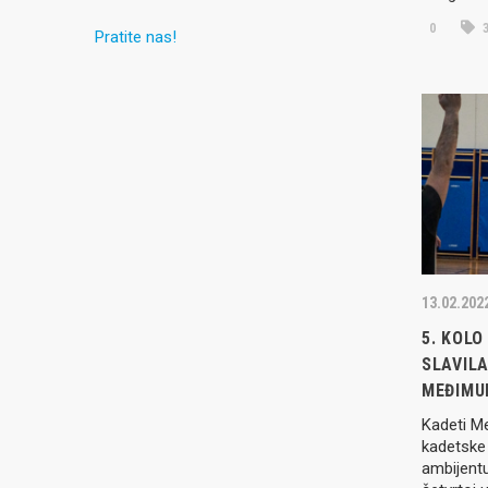
0
3
Pratite nas!
13.02.202
5. KOLO
SLAVILA
MEĐIMU
Kadeti Me
kadetske 
ambijentu