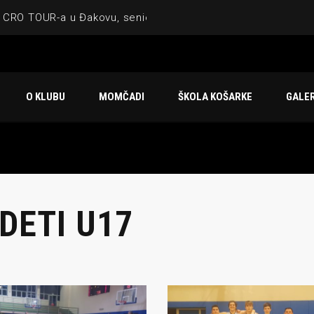
 CRO TOUR-a u Đakovu, seniorska ekipa 3×3 osvojila Krbulju
ske ekipe, imenovan trenerski stožer KK Međimurje za sezonu
 ugostilo atraktivnu NCAA ekipu OBU Bison
O KLUBU
MOMČADI
ŠKOLA KOŠARKE
GALER
Ligi prijateljstva
u Čakovcu
DETI U17