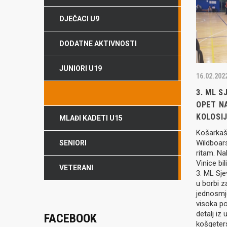
DJEČACI U9
DODATNE AKTIVNOSTI
JUNIORI U19
16.02.202
3. ML S
KADETI U17
OPET N
KOLOSI
MLAĐI KADETI U15
Košarkaš
Wildboars
SENIORI
ritam. N
Vinice bil
VETERANI
3. ML Sj
u borbi z
jednosmje
visoka po
detalj iz
FACEBOOK
košgeters