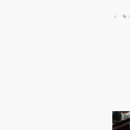
0
C
O NAMA
NAJNOV
07.07.2026
3×3 Međi
TOUR-a u
3×3 osvoj