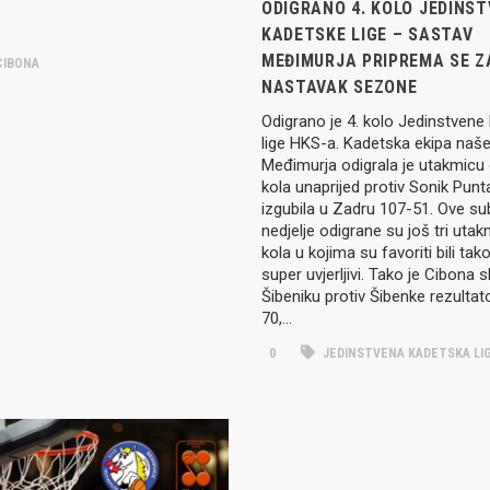
ODIGRANO 4. KOLO JEDINS
KADETSKE LIGE – SASTAV
MEĐIMURJA PRIPREMA SE Z
IBONA
NASTAVAK SEZONE
Odigrano je 4. kolo Jedinstvene
lige HKS-a. Kadetska ekipa naš
Međimurja odigrala je utakmicu
kola unaprijed protiv Sonik Punt
izgubila u Zadru 107-51. Ove su
nedjelje odigrane su još tri utak
kola u kojima su favoriti bili tak
super uvjerljivi. Tako je Cibona s
Šibeniku protiv Šibenke rezulta
70,…
IJE OBJAVE
MOMČADI
0
JEDINSTVENA KADETSKA LI
Seniori
murje U14 na završnici CRO
Juniori U19
 Đakovu, seniorska ekipa
ila Krbulju
Kadeti U17