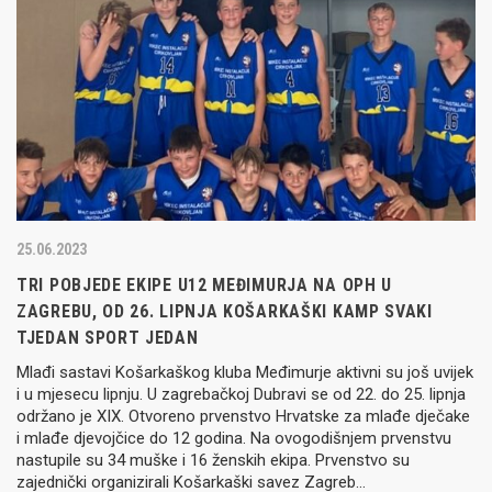
25.06.2023
TRI POBJEDE EKIPE U12 MEĐIMURJA NA OPH U
ZAGREBU, OD 26. LIPNJA KOŠARKAŠKI KAMP SVAKI
TJEDAN SPORT JEDAN
Mlađi sastavi Košarkaškog kluba Međimurje aktivni su još uvijek
i u mjesecu lipnju. U zagrebačkoj Dubravi se od 22. do 25. lipnja
održano je XIX. Otvoreno prvenstvo Hrvatske za mlađe dječake
i mlađe djevojčice do 12 godina. Na ovogodišnjem prvenstvu
nastupile su 34 muške i 16 ženskih ekipa. Prvenstvo su
zajednički organizirali Košarkaški savez Zagreb…