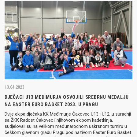
13.04.2023
DJEČACI U13 MEĐIMURJA OSVOJILI SREBRNU MEDALJU
NA EASTER EURO BASKET 2023. U PRAGU
Dvije ekipa dječaka KK Međimurje Čakovec U13 i U12, u suradnji
sa ŽKK Radost Čakovec i njihovom ekipom kadetkinja,
sudjelovali su na velikom međunarodnom uskrsnom turniru u
češkom glavnom gradu Pragu pod nazivom Easter Euro Basket