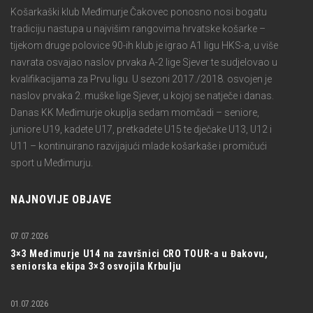
Košarkaški klub Međimurje Čakovec ponosno nosi bogatu
tradiciju nastupa u najvišim rangovima hrvatske košarke –
tijekom druge polovice 90-ih klub je igrao A1 ligu HKS-a, u više
navrata osvajao naslov prvaka A-2 lige Sjever te sudjelovao u
kvalifikacijama za Prvu ligu. U sezoni 2017./2018. osvojen je
naslov prvaka 2. muške lige Sjever, u kojoj se natječe i danas.
Danas KK Međimurje okuplja sedam momčadi – seniore,
juniore U19, kadete U17, pretkadete U15 te dječake U13, U12 i
U11 – kontinuirano razvijajući mlade košarkaše i promičući
sport u Međimurju.
NAJNOVIJE OBJAVE
07.07.2026
3×3 Međimurje U14 na završnici CRO TOUR-a u Đakovu,
seniorska ekipa 3×3 osvojila Krbulju
01.07.2026