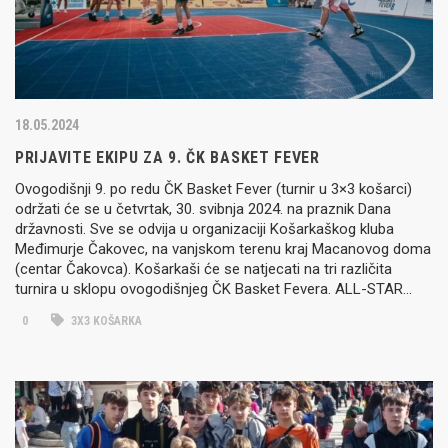
18.05.2024
PRIJAVITE EKIPU ZA 9. ČK BASKET FEVER
Ovogodišnji 9. po redu ČK Basket Fever (turnir u 3×3 košarci)
održati će se u četvrtak, 30. svibnja 2024. na praznik Dana
državnosti. Sve se odvija u organizaciji Košarkaškog kluba
Međimurje Čakovec, na vanjskom terenu kraj Macanovog doma
(centar Čakovca). Košarkaši će se natjecati na tri različita
turnira u sklopu ovogodišnjeg ČK Basket Fevera. ALL-STAR…
0
3X3 KOŠARKA