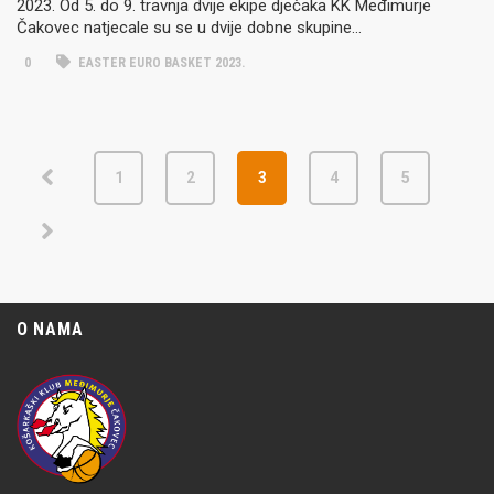
2023. Od 5. do 9. travnja dvije ekipe dječaka KK Međimurje
Čakovec natjecale su se u dvije dobne skupine…
0
EASTER EURO BASKET 2023.
1
2
3
4
5
O NAMA