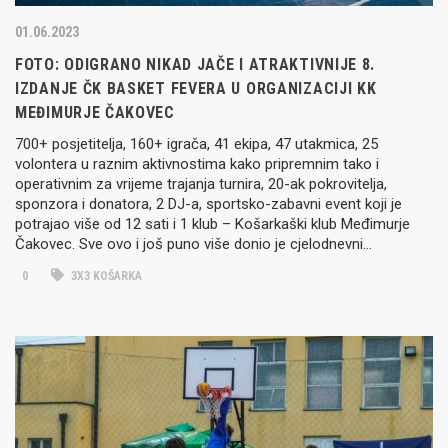
01.06.2023
FOTO: ODIGRANO NIKAD JAČE I ATRAKTIVNIJE 8.
IZDANJE ČK BASKET FEVERA U ORGANIZACIJI KK
MEĐIMURJE ČAKOVEC
700+ posjetitelja, 160+ igrača, 41 ekipa, 47 utakmica, 25
volontera u raznim aktivnostima kako pripremnim tako i
operativnim za vrijeme trajanja turnira, 20-ak pokrovitelja,
sponzora i donatora, 2 DJ-a, sportsko-zabavni event koji je
potrajao više od 12 sati i 1 klub – Košarkaški klub Međimurje
Čakovec. Sve ovo i još puno više donio je cjelodnevni…
0
3X3 KOŠARKA