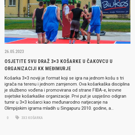
26.05.2023
OSJETITE SVU DRAŽ 3×3 KOŠARKE U ČAKOVCU U
ORGANIZACIJI KK MEĐIMURJE
Košarka 3×3 noviji je format koji se igra na jednom košu s tri
igrača na terenu i jednom zamjenom. Ova košarkaška disciplina
je službeno vođena i promovirana od strane FIBA-e, krovne
svjetske košarkaške organizacije. Prvi put je uspješno odigran
turnir u 3×3 košarci kao međunarodno natjecanje na
Olimpijskim igrama mladih u Singapuru 2010. godine, a…
0
3X3 KOŠARKA