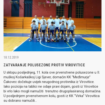
18.12.2019
ZATVARANJE POLUSEZONE PROTIV VIROVITICE
U sklopu posljednjeg, 11. kola ove prvenstvene polusezone u II.
muškoj Košarkaškoj Ligi Sjever, domaćin KK “Međimurje”
Čakovec dočekuje uvijek neugodnog protivnika iz Virovitice.
Iako pozicija na tablici ne odaje pravi dojam, gosti iz Virovitice
bi vrlo lako mogli namučiti trenutno drugoplasiranog domaćina.
U posljednjem prvenstvenom kolu, gosti iz KK “Virka” Virovitica
su dobrano namučili…