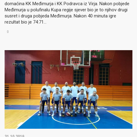
domaćina KK Međimurja i KK Podravca iz Virja. Nakon pobjede
Međimurja u polufinalu Kupa regije sjever bio je to njihov drugi
susret i druga pobjeda Međimurja. Nakon 40 minuta igre
rezultat bio je 74:71…
0
31.10.2019