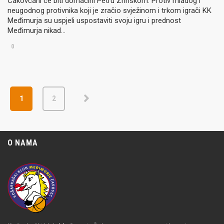
Čakovčani će biti domaćini Petru Zrinskom. Protiv mladog i
neugodnog protivnika koji je zračio svježinom i trkom igrači KK
Međimurja su uspjeli uspostaviti svoju igru i prednost
Međimurja nikad…
0
1
2
O NAMA