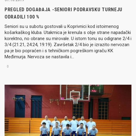
PREGLED DOGAĐAJA -SENIORI PODRAVSKU TURNEJU
ODRADILI 100 %
Seniori su u subotu gostovali u Koprivnici kod istoimenog
košarkaškog kluba. Utakmica je krenula s obje strane napadački
korektno, no obrane su mirovale. U istom tonu su odigrane 2/4 i
3/4 (21.21, 24:24, 19:19). Završetak 2/4 bio je izrazito nervozan
pa je bio popraćen i s tehničkom pogreškom igraču KK
Međimurja. Nervoza se nastavila i…
0