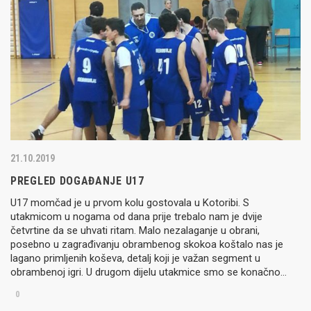
21.10.2019
PREGLED DOGAĐANJE U17
U17 momčad je u prvom kolu gostovala u Kotoribi. S
utakmicom u nogama od dana prije trebalo nam je dvije
četvrtine da se uhvati ritam. Malo nezalaganje u obrani,
posebno u zagrađivanju obrambenog skokoa koštalo nas je
lagano primljenih koševa, detalj koji je važan segment u
obrambenoj igri. U drugom dijelu utakmice smo se konačno…
0