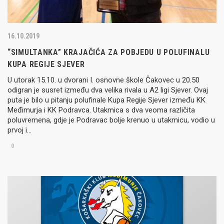
16.10.2019
“SIMULTANKA” KRAJAČIĆA ZA POBJEDU U POLUFINALU
KUPA REGIJE SJEVER
U utorak 15.10. u dvorani I. osnovne škole Čakovec u 20.50
odigran je susret između dva velika rivala u A2 ligi Sjever. Ovaj
puta je bilo u pitanju polufinale Kupa Regije Sjever između KK
Međimurja i KK Podravca. Utakmica s dva veoma različita
poluvremena, gdje je Podravac bolje krenuo u utakmicu, vodio u
prvoj i…
0