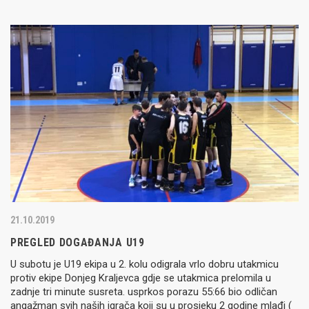
21.10.2019
PREGLED DOGAĐANJA U19
U subotu je U19 ekipa u 2. kolu odigrala vrlo dobru utakmicu
protiv ekipe Donjeg Kraljevca gdje se utakmica prelomila u
zadnje tri minute susreta. usprkos porazu 55:66 bio odličan
angažman svih naših igrača koji su u prosjeku 2 godine mlađi (