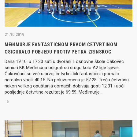
21.10.2019
MEĐIMURJE FANTASTIČNOM PRVOM ČETVRTINOM
OSIGURALO POBJEDU PROTIV PETRA ZRINSKOG
Dana 19.10. u 17.30 sati u dvorani I. osnovne škole Čakovec
seniori KK Međimurja odigrali su drugo kolo A2 lige sjever.
Čakovčani su već u prvoj četvrtini bili fantastični i pomalo
nerealno vodili 40:15. Na poluvremenu je 57:28. Treću četvrtinu
nakon velikog opuštanja domaćih dobivaju gosti 12:31 i uoči
posljednje četvrtine rezultat je 69:59. Međimurje…
0